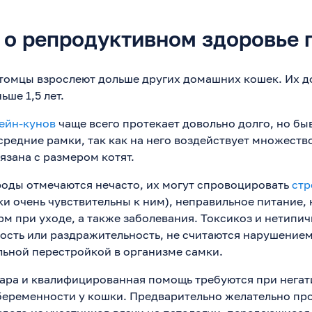
 о репродуктивном здоровье
томцы взрослеют дольше других домашних кошек. Их д
ьше 1,5 лет.
ейн-кунов
чаще всего протекает довольно долго, но быв
средние рамки, так как на него воздействует множеств
язана с размером котят.
оды отмечаются нечасто, их могут спровоцировать
стр
и очень чувствительны к ним), неправильное питание,
рм при уходе, а также заболевания. Токсикоз и нетипи
ость или раздражительность, не считаются нарушением
ьной перестройкой в организме самки.
ара и квалифицированная помощь требуются при нега
беременности у кошки. Предварительно желательно пр