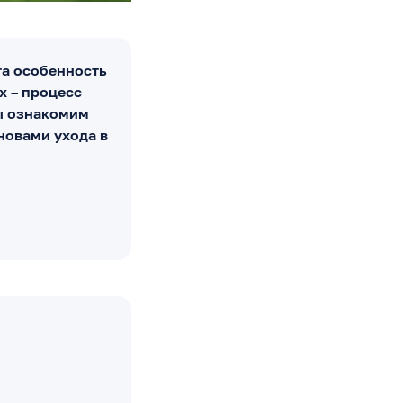
та особенность
х – процесс
ы ознакомим
новами ухода в