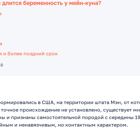
 длится беременность у мейн-куна?
я
я
я и более поздний срок
сё
ормировались в США, на территории штата Мэн, от кот
х точное происхождение не установлено, существует м
ны и признаны самостоятельной породой с середины 19
йным и ненавязчивым, но контактным характером.