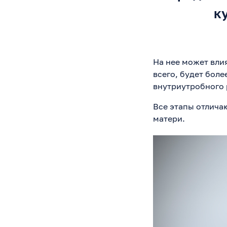
к
На нее может влия
всего, будет бол
внутриутробного р
Все этапы отлича
матери.