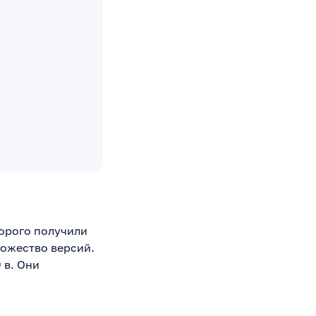
орого получили
ножество версий.
 в. Они