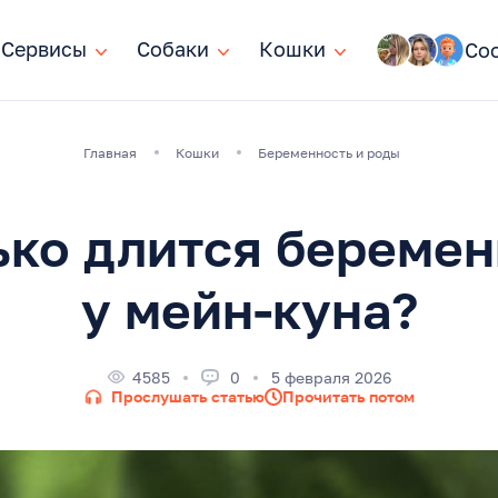
Сервисы
Сервисы
Собаки
Собаки
Кошки
Кошки
Со
Главная
Кошки
Беременность и роды
ько длится беремен
у мейн-куна?
4585
0
5 февраля 2026
Прослушать статью
Прочитать потом