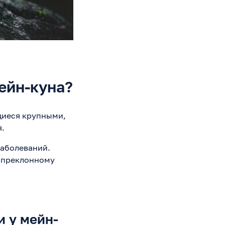
ейн-куна?
щиеся крупными,
я.
заболеваний.
к преклонному
 у мейн-