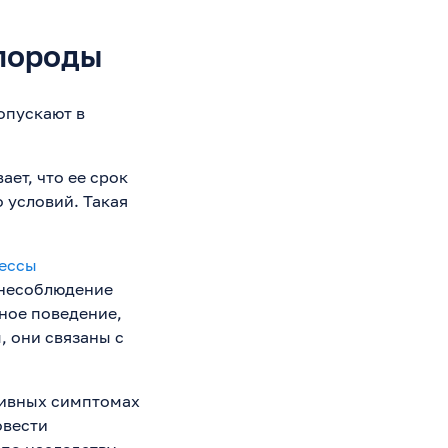
 породы
опускают в
ает, что ее срок
о условий. Такая
ессы
 несоблюдение
чное поведение,
, они связаны с
тивных симптомах
овести