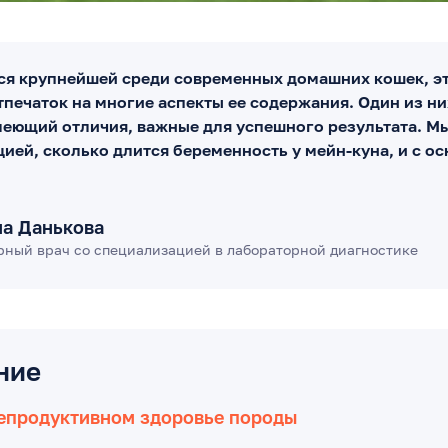
ся крупнейшей среди современных домашних кошек, э
печаток на многие аспекты ее содержания. Один из ни
меющий отличия, важные для успешного результата. М
ией, сколько длится беременность у мейн-куна, и с ос
на Данькова
рный врач со специализацией в лабораторной диагностике
ние
репродуктивном здоровье породы