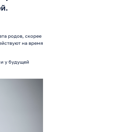
й.
ата родов, скорее
ействуют на время
и у будущей