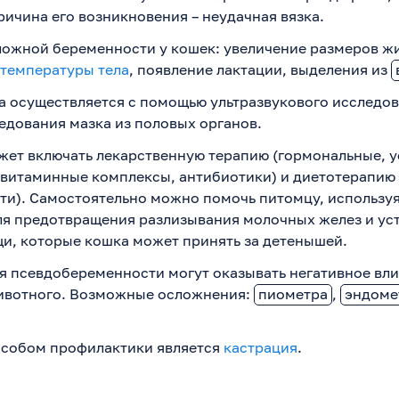
ичина его возникновения – неудачная вязка.
ожной беременности у кошек: увеличение размеров жи
температуры тела
, появление лактации, выделения из
а осуществляется с помощью ультразвукового исследов
едования мазка из половых органов.
жет включать лекарственную терапию (гормональные, 
 витаминные комплексы, антибиотики) и диетотерапию
ти). Самостоятельно можно помочь питомцу, использу
ля предотвращения разлизывания молочных желез и ус
щи, которые кошка может принять за детенышей.
я псевдобеременности могут оказывать негативное вли
ивотного. Возможные осложнения:
пиометра
,
эндоме
собом профилактики является
кастрация
.