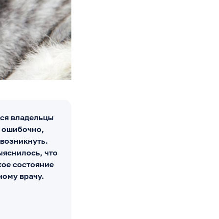
ься владельцы
, ошибочно,
 возникнуть.
ыяснилось, что
кое состояние
ному врачу.