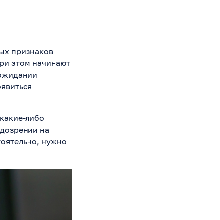
ых признаков
При этом начинают
 ожидании
оявиться
 какие-либо
одозрении на
тоятельно, нужно