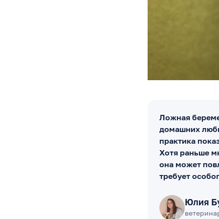
Ложная береме
домашних люби
практика пока
Хотя раньше м
она может пов
требует особо
Юлия Б
ветерина