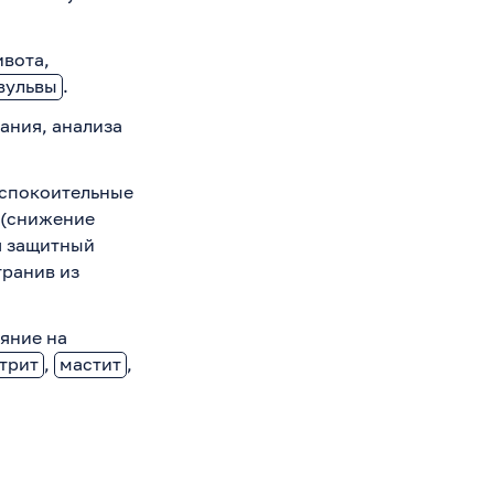
вота,
вульвы
.
ания, анализа
успокоительные
 (снижение
я защитный
транив из
яние на
трит
,
мастит
,