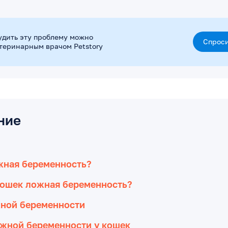
удить эту проблему можно
Спроси
етеринарным врачом Petstory
ние
жная беременность?
кошек ложная беременность?
ной беременности
жной беременности у кошек