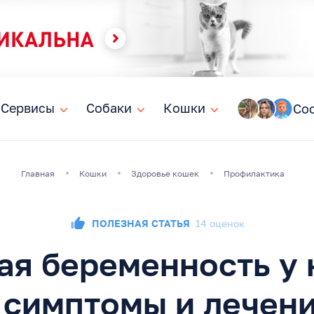
Сервисы
Сервисы
Собаки
Собаки
Кошки
Кошки
Со
Главная
Кошки
Здоровье кошек
Профилактика
ПОЛЕЗНАЯ СТАТЬЯ
14 оценок
я беременность у
 симптомы и лечен