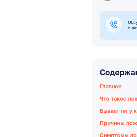
Обс
с в
Содержа
Главное
Что такое ло
Бывает ли у 
Причины лож
Симптомы ло