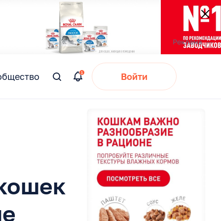
общество
Войти
Вы
искали:
 кошек
ие