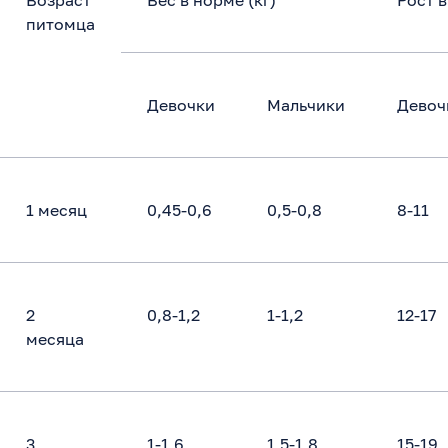
Возраст
Вес в норме (кг)
Рост в
питомца
Девочки
Мальчики
Девоч
1 месяц
0,45-0,6
0,5-0,8
8-11
2
0,8-1,2
1-1,2
12-17
месяца
3
1-1,6
1,5-1,8
15-19