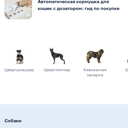
Автоматическая кормушка для
кошек с дозатором: гид по покупке
Цвергшнауцер
Цвергпинчер
Кавказская
Ш
овчарка
Собаки