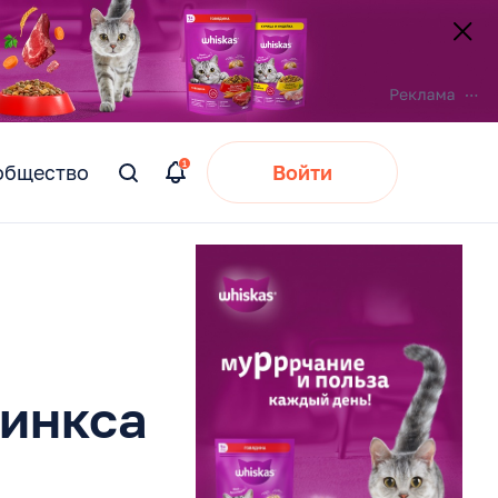
общество
Войти
Вы
искали:
финкса