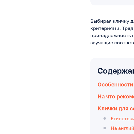
Выбирая кличку д
критериями. Трад
принадлежность п
звучащие соответ
Содержа
Особенности
На что реком
Клички для с
Египетск
На англи