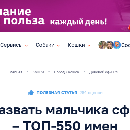
Сервисы
Сервисы
Собаки
Собаки
Кошки
Кошки
Со
Главная
Кошки
Породы кошек
Донской сфинкс
ПОЛЕЗНАЯ СТАТЬЯ
264 оценки
азвать мальчика с
– ТОП-550 имен