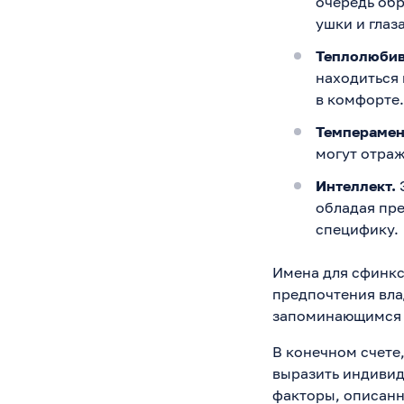
очередь обр
ушки и глаза
Теплолюбив
находиться 
в комфорте.
Темперамен
могут отраж
Интеллект.
Э
обладая пр
специфику.
Имена для сфинкс
предпочтения вла
запоминающимся и
В конечном счете
выразить индивид
факторы, описанн