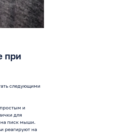
е при
гать следующими
 простым и
лички для
 на писк мыши.
и реагируют на