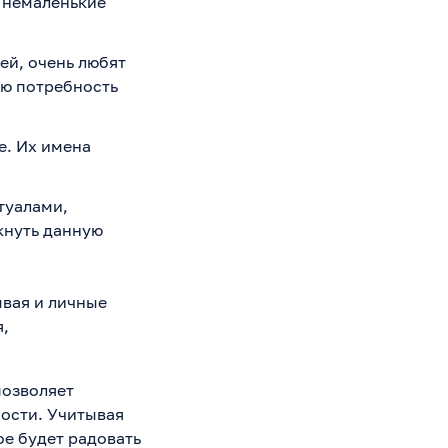
х немаленькие
ей, очень любят
ую потребность
. Их имена
туалами,
кнуть данную
ывая и личные
,
позволяет
ости. Учитывая
ое будет радовать