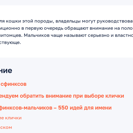
ля кошки этой породы, владельцы могут руководствов
иционно в первую очередь обращают внимание на пол
итомцев. Мальчиков чаще называют серьезно и властно
ствующе.
ние
 сфинксов
ендуем обратить внимание при выборе клички
финксов-мальчиков – 550 идей для имени
ие клички
йском