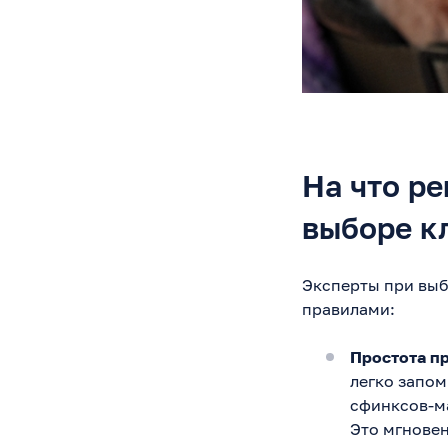
На что р
выборе к
Эксперты при выб
правилами:
Простота п
легко запом
сфинксов-м
Это мгновен