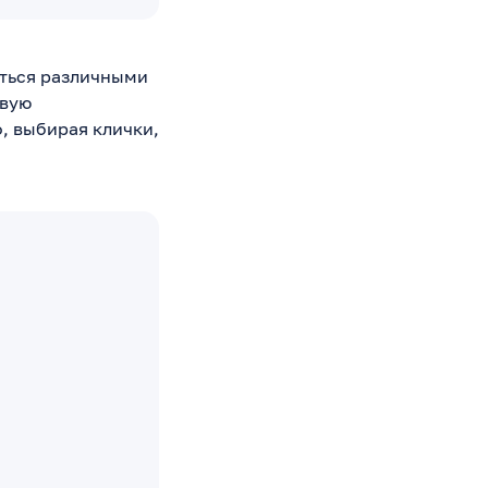
аться различными
овую
, выбирая клички,