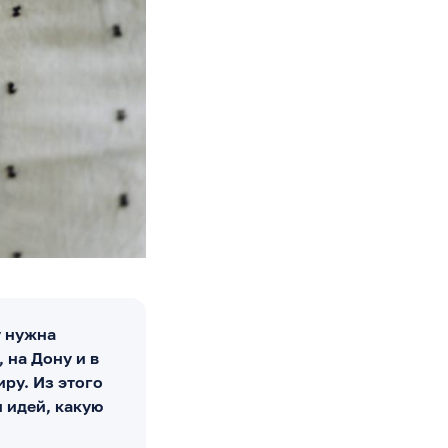
у нужна
 на Дону и в
ру. Из этого
и идей, какую