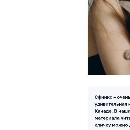
Сфинкс – очен
удивительная к
Канаде. В наш
материала чита
кличку можно 