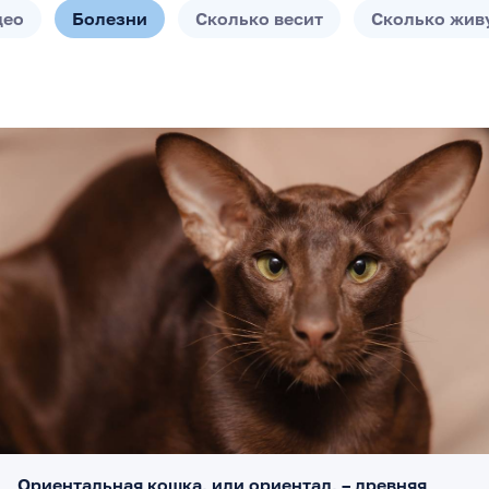
део
Болезни
Сколько весит
Сколько жив
Ориентальная кошка, или ориентал, – древняя