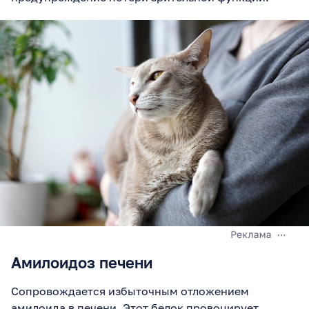
Амилоидоз печени
Сопровождается избыточным отложением
амилоида в печени. Этот белок провоцирует