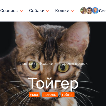
Сервисы
Сервисы
Собаки
Собаки
Кошки
Кошки
Со
Главная
Кошки
Породы кошек
Тойгер
УХОД
ПОРОДЫ
ТОЙГЕР