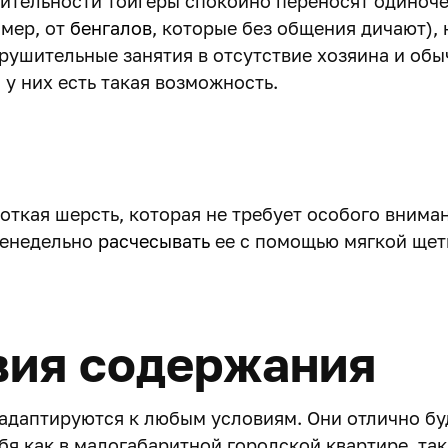
ительности тойгеры спокойно переносят одиноче
имер, от
бенгалов
, которые без общения дичают),
зрушительные занятия в отсутствие хозяина и обы
 у них есть такая возможность.
откая шерсть, которая не требует особого внима
женедельно
расчесывать
ее с помощью мягкой щет
вия содержания
 адаптируются к любым условиям. Они отлично бу
бя как в малогабаритной городской квартире, так