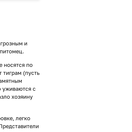
 грозным и
питомец.
е носятся по
т тиграм (пусть
памятным
о уживаются с
азло хозяину
овке, легко
 Представители