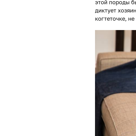
этой породы б
диктует хозяи
когтеточке, не