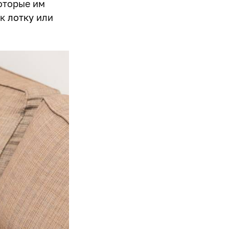
оторые им
 к
лотку
или