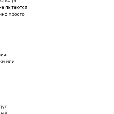
ство (в
 не пытаются
чно просто
ния.
ки или
дут
 и в