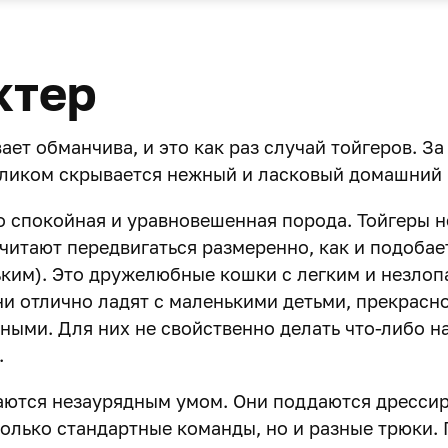
ктер
ет обманчива, и это как раз случай тойгеров. За
ликом скрывается нежный и ласковый домашний 
о спокойная и уравновешенная порода. Тойгеры н
читают передвигаться размеренно, как и подобае
ьким). Это дружелюбные кошки с легким и незло
ни отлично ладят с маленькими детьми, прекрасн
ными. Для них не свойственно делать что-либо н
.
аются незаурядным умом. Они поддаются дрессир
только стандартные команды, но и разные трюки.