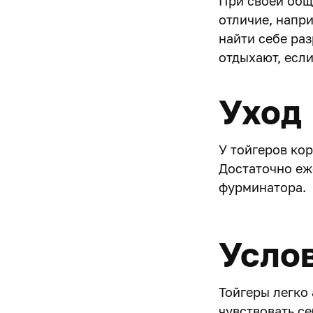
При своей общ
отличие, напр
найти себе ра
отдыхают, если
Уход
У тойгеров кор
Достаточно е
фурминатора.
Усло
Тойгеры легко
чувствовать се