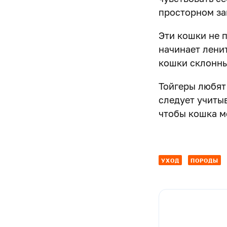
просторном за
Эти кошки не п
начинает ленит
кошки склонны
Тойгеры любят
следует учиты
чтобы кошка мо
УХОД
ПОРОДЫ