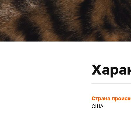
Хара
Страна проис
США