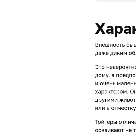
Хара
Внешность быва
даже диким об
Это невероятн
дому, а предпо
и очень мален
характером. О
другими живот
или в отместку
Тойгеры отлич
осваивают не 