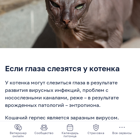
Если глаза слезятся у котенка
У котенка могут слезиться глаза в результате
развития вирусных инфекций, проблем с
носослезными каналами, реже – в результате
врожденных патологий – энтропиона.
Кошачий герпес является заразным вирусом.
Существует много различных симптомов
кошачьего герпеса. Большинство из них могут
Ветеринар
Сообщество
Календарь
Страховка
Все сервисы
онлайн
питомца
длиться две-три недели, но вирус может