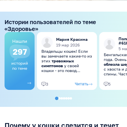
Истории пользователей по теме
«Здоровье»
Пол
Мария Красина
Нашли
#61
19 мар 2026
5 м
297
Владельцы кошек! Если
Бенгальска
вы замечаете какие-то из
года. Очень
этих
тревожных
историй
облезла ше
симптомов
у своей
по теме
с хвоста и др середины
кошки - это повод
спины. Час
обратиться к
вылизывае
ветеринару. Вот общий
зубами шер
Читать
3
5
список "от головы до
паразитов
пят": ....
регулярно 
Почему у кошки слезится и течет