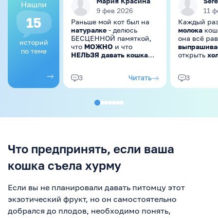
Мария Красина
Ser
Нашли
9 фев 2026
11 ф
15
Раньше мой кот был на
Каждый раз
натуралке
- делюсь
молока
кош
БЕСЦЕННОЙ памяткой,
она всё рав
историй
что
МОЖНО
и что
выпрашива
по теме
НЕЛЬЗЯ давать кошкам
открыть
хо
из “человеческой” еды 😉
она тут как
Пара оговорок. Во-
молоко.
- с
Читать
3
3
первых, мы в итоге уже
потом проб
на корме, т.к.
она продол
сбалансировать питание
выпрашива
не удалось (начались
проблемы с шерстью,
иногда с ЖКТ), но
оставили некоторые
продукты в качестве
Что предпринять, если ваша
"вкусняшек". Во-вторых,
любые продукты даем
кошка съела хурму
БЕЗ соли, специй, сахара
и прочего, т.е. "чистый"
продукт
Если вы не планировали давать питомцу этот
экзотический фрукт, но он самостоятельно
добрался до плодов, необходимо понять,