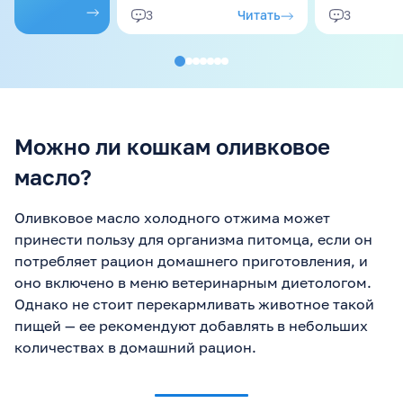
Пара оговорок. Во-
молоко.
- с
Читать
3
3
первых, мы в итоге уже
потом проб
на корме, т.к.
она продол
сбалансировать питание
выпрашива
не удалось (начались
проблемы с шерстью,
иногда с ЖКТ), но
оставили некоторые
продукты в качестве
Можно ли кошкам оливковое
"вкусняшек". Во-вторых,
любые продукты даем
масло?
БЕЗ соли, специй, сахара
и прочего, т.е. "чистый"
продукт
Оливковое масло холодного отжима может
принести пользу для организма питомца, если он
потребляет рацион домашнего приготовления, и
оно включено в меню ветеринарным диетологом.
Однако не стоит перекармливать животное такой
пищей — ее рекомендуют добавлять в небольших
количествах в домашний рацион.