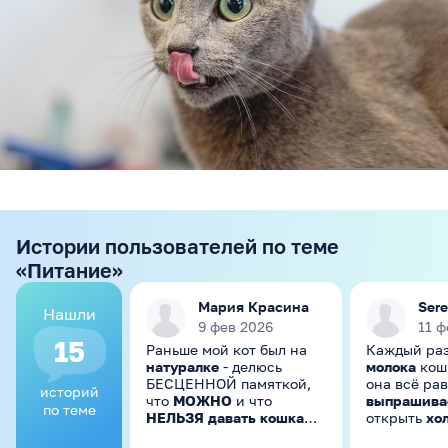
Истории пользователей по теме
«Питание»
Мария Красина
Ser
Нашли
9 фев 2026
11 ф
15
Раньше мой кот был на
Каждый раз
натуралке
- делюсь
молока
кош
БЕСЦЕННОЙ памяткой,
она всё рав
историй
что
МОЖНО
и что
выпрашива
по теме
НЕЛЬЗЯ давать кошкам
открыть
хо
из “человеческой” еды 😉
она тут как