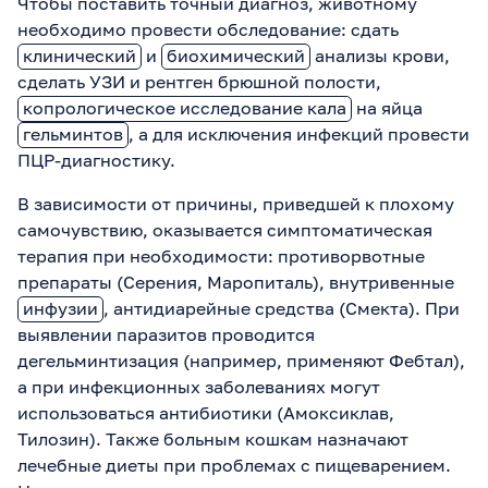
Чтобы поставить точный диагноз, животному
необходимо провести обследование: сдать
клинический
и
биохимический
анализы крови,
сделать УЗИ и рентген брюшной полости,
копрологическое исследование кала
на яйца
гельминтов
, а для исключения инфекций провести
ПЦР-диагностику.
В зависимости от причины, приведшей к плохому
самочувствию, оказывается симптоматическая
терапия при необходимости: противорвотные
препараты (Серения, Маропиталь), внутривенные
инфузии
, антидиарейные средства (Смекта). При
выявлении паразитов проводится
дегельминтизация (например, применяют Фебтал),
а при инфекционных заболеваниях могут
использоваться антибиотики (Амоксиклав,
Тилозин). Также больным кошкам назначают
лечебные диеты при проблемах с пищеварением.