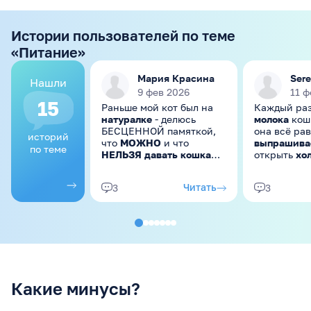
Истории пользователей по теме
«Питание»
Мария Красина
Ser
Нашли
9 фев 2026
11 ф
15
Раньше мой кот был на
Каждый раз
натуралке
- делюсь
молока
кош
БЕСЦЕННОЙ памяткой,
она всё рав
историй
что
МОЖНО
и что
выпрашива
по теме
НЕЛЬЗЯ давать кошкам
открыть
хо
из “человеческой” еды 😉
она тут как
Пара оговорок. Во-
молоко.
- с
Читать
3
3
первых, мы в итоге уже
потом проб
на корме, т.к.
она продол
сбалансировать питание
выпрашива
не удалось (начались
проблемы с шерстью,
иногда с ЖКТ), но
оставили некоторые
продукты в качестве
Какие минусы?
"вкусняшек". Во-вторых,
любые продукты даем
БЕЗ соли, специй, сахара