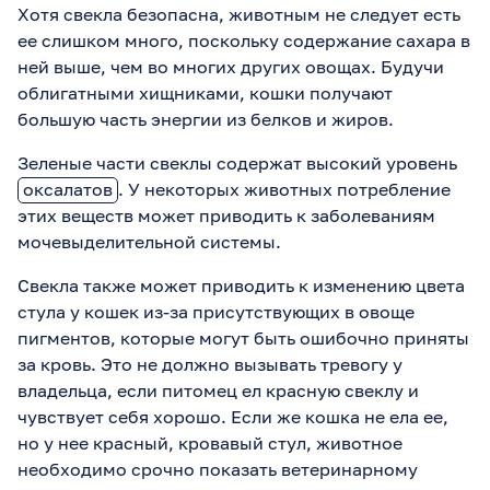
Хотя свекла безопасна, животным не следует есть
и прочего, т.е. "чистый"
продукт
ее слишком много, поскольку содержание сахара в
ней выше, чем во многих других овощах. Будучи
облигатными хищниками, кошки получают
большую часть энергии из белков и жиров.
Зеленые части свеклы содержат высокий уровень
оксалатов
. У некоторых животных потребление
этих веществ может приводить к заболеваниям
мочевыделительной системы.
Свекла также может приводить к изменению цвета
стула у кошек из-за присутствующих в овоще
пигментов, которые могут быть ошибочно приняты
за кровь. Это не должно вызывать тревогу у
владельца, если питомец ел красную свеклу и
чувствует себя хорошо. Если же кошка не ела ее,
но у нее красный, кровавый стул, животное
необходимо срочно показать ветеринарному