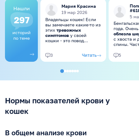
Пол
Мария Красина
Нашли
#61
19 мар 2026
5 м
297
Владельцы кошек! Если
Бенгальска
вы замечаете какие-то из
года. Очень
этих
тревожных
историй
облезла ше
симптомов
у своей
по теме
с хвоста и др середины
кошки - это повод
спины. Час
обратиться к
вылизывае
ветеринару. Вот общий
зубами шер
Читать
3
5
список "от головы до
паразитов
пят": ....
регулярно 
Нормы показателей крови у
кошек
В общем анализе крови