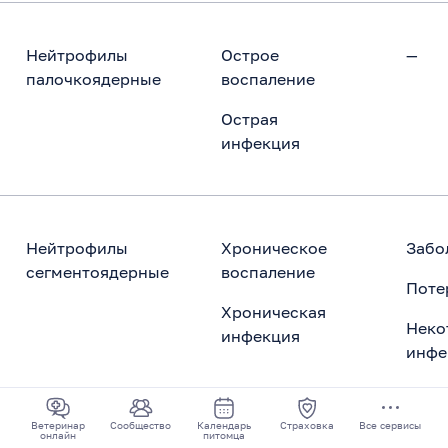
Нейтрофилы
Острое
—
палочкоядерные
воспаление
Острая
инфекция
Нейтрофилы
Хроническое
Забо
сегментоядерные
воспаление
Поте
Хроническая
Неко
инфекция
инфе
Ветеринар
Сообщество
Календарь
Страховка
Все сервисы
онлайн
питомца