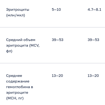
Эритроциты
5—10
4.7—8.1
(млн/мкл)
Средний объем
39—53
39—53
эритроцита (MCV,
фл)
Среднее
13—20
13—20
содержание
гемоглобина в
эритроците
(MCH, пг)