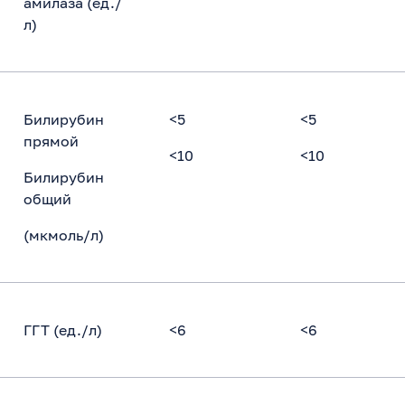
амилаза (ед./
л)
Билирубин
<5
<5
прямой
<10
<10
Билирубин
общий
(мкмоль/л)
ГГТ (ед./л)
<6
<6