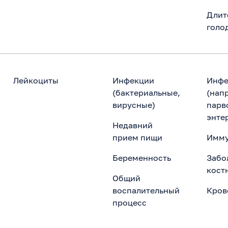
Длит
голо
Лейкоциты
Инфекции
Инфе
(бактериальные,
(нап
вирусные)
парв
энте
Недавний
прием пищи
Имму
Беременность
Забо
кост
Общий
воспалительный
Кров
процесс