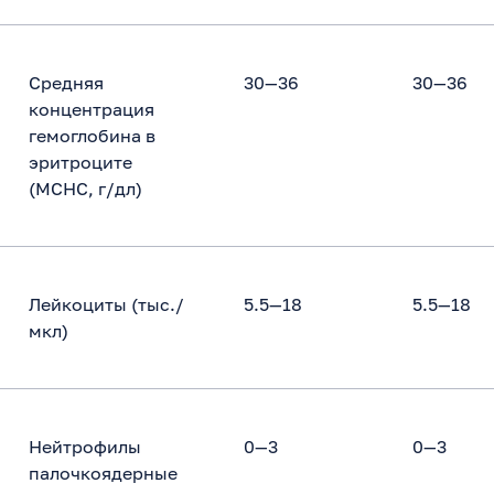
Средняя
30—36
30—36
концентрация
гемоглобина в
эритроците
(MCHC, г/дл)
Лейкоциты (тыс./
5.5—18
5.5—18
мкл)
Нейтрофилы
0—3
0—3
палочкоядерные