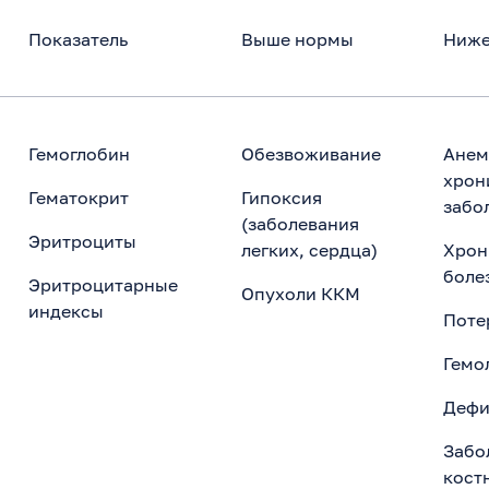
Показатель
Выше нормы
Ниже
Гемоглобин
Обезвоживание
Анем
хрон
Гематокрит
Гипоксия
забо
(заболевания
Эритроциты
легких, сердца)
Хрон
боле
Эритроцитарные
Опухоли ККМ
индексы
Поте
Гемо
Дефи
Забо
кост