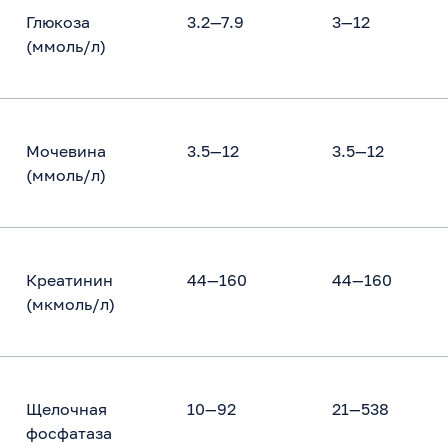
Глюкоза
3.2—7.9
3—12
(ммоль/л)
Мочевина
3.5—12
3.5—12
(ммоль/л)
Креатинин
44—160
44—160
(мкмоль/л)
Щелочная
10—92
21—538
фосфатаза