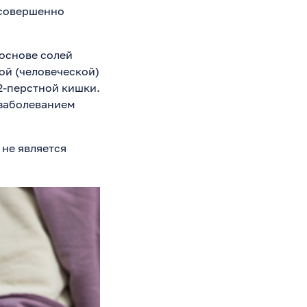
 совершенно
 основе солей
ой (человеческой)
2-перстной кишки.
 заболеванием
 не является