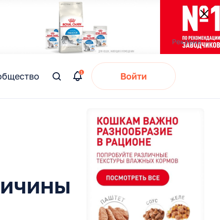
общество
Войти
Вы
искали:
ричины