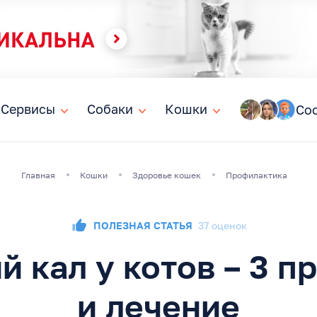
Сервисы
Сервисы
Собаки
Собаки
Кошки
Кошки
Со
Главная
Кошки
Здоровье кошек
Профилактика
ПОЛЕЗНАЯ СТАТЬЯ
37 оценок
й кал у котов – 3 п
и лечение