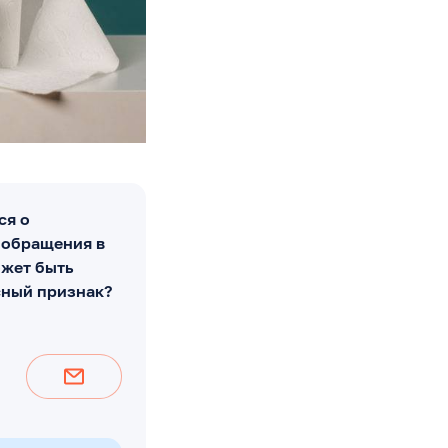
ся о
 обращения в
ожет быть
сный признак?