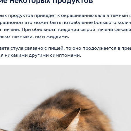
ие некоторых продуктов
ых продуктов приведет к окрашиванию кала в темный ц
рационом это может быть потребление большого колич
и печени. При обильном поедании сырой печени фекали
олько темными, но и жидкими.
ета стула связано с пищей, то оно продолжается в пред
ся никакими другими симптомами.