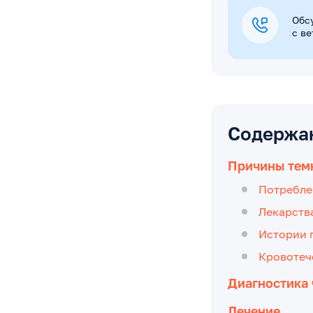
Обс
с в
Содержа
Причины темн
Потребле
Лекарств
Истории 
Кровотеч
Диагностика 
Лечение