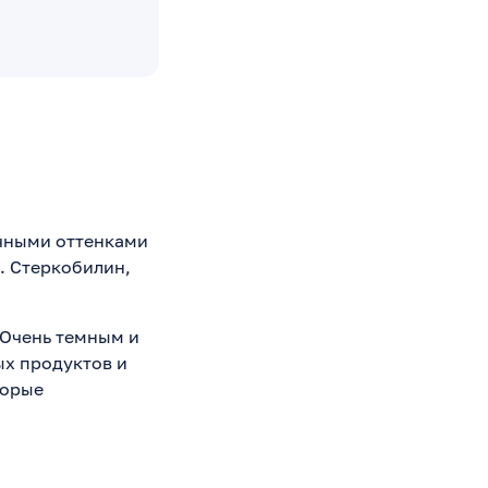
чными оттенками
. Стеркобилин,
 Очень темным и
ых продуктов и
торые