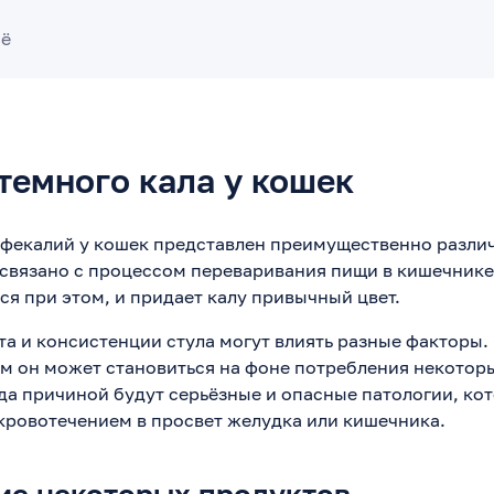
сё
темного кала у кошек
фекалий у кошек представлен преимущественно разли
 связано с процессом переваривания пищи в кишечнике
ся при этом, и придает калу привычный цвет.
та и консистенции стула могут влиять разные факторы.
м он может становиться на фоне потребления некотор
гда причиной будут серьёзные и опасные патологии, ко
ровотечением в просвет желудка или кишечника.