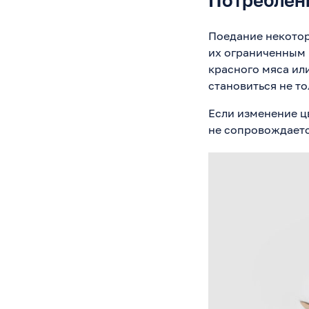
Потреблен
Поедание некотор
их ограниченным 
красного мяса ил
становиться не т
Если изменение цв
не сопровождает