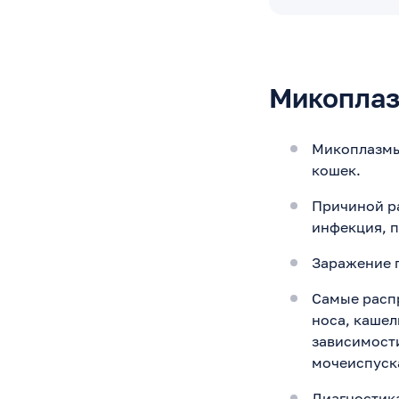
Микоплаз
Микоплазмы 
кошек.
Причиной ра
инфекция, 
Заражение 
Самые распр
носа, кашел
зависимости
мочеиспуска
Диагностика