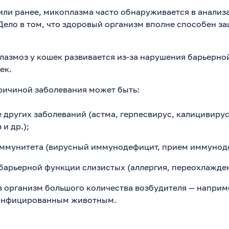
или ранее, микоплазма часто обнаруживается в анализ
Дело в том, что здоровый организм вполне способен за
лазмоз у кошек развивается из-за нарушения барьерно
ек.
ричиной заболевания может быть:
других заболеваний (астма, герпесвирус, калицивирус
и др.);
ммунитета (вирусный иммунодефицит, прием иммуноде
арьерной функции слизистых (аллергия, переохлажден
 организм большого количества возбудителя — наприм
 инфицированным животным.