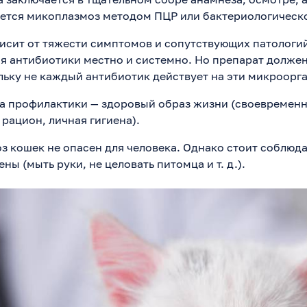
ется микоплазмоз методом ПЦР или бактериологическо
исит от тяжести симптомов и сопутствующих патологий
я антибиотики местно и системно. Но препарат должен
льку не каждый антибиотик действует на эти микроорг
ра профилактики — здоровый образ жизни (своевременн
рацион, личная гигиена).
 кошек не опасен для человека. Однако стоит соблюда
ны (мыть руки, не целовать питомца и т. д.).