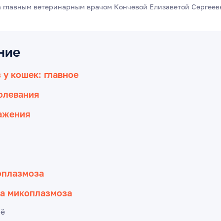
а главным ветеринарным врачом
Кончевой Елизаветой Сергеев
ние
у кошек: главное
олевания
ажения
оплазмоза
а микоплазмоза
сё