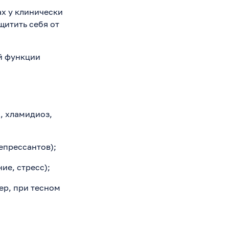
ах у клинически
щитить себя от
й функции
, хламидиоз,
прессантов);
ие, стресс);
ер, при тесном