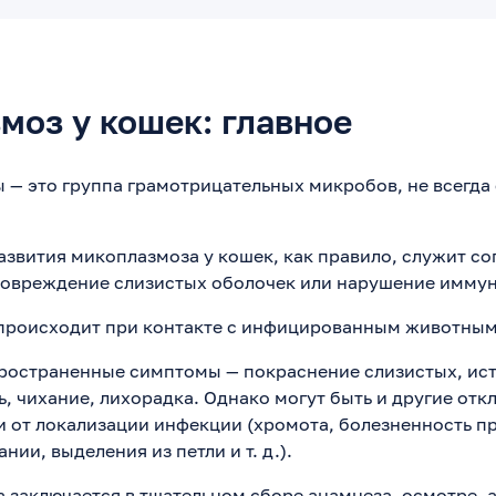
моз у кошек: главное
— это группа грамотрицательных микробов, не всегда
звития микоплазмоза у кошек, как правило, служит с
повреждение слизистых оболочек или нарушение иммун
происходит при контакте с инфицированным животным
остраненные симптомы — покраснение слизистых, исте
ь, чихание, лихорадка. Однако могут быть и другие отк
 от локализации инфекции (хромота, болезненность п
нии, выделения из петли и т. д.).
 заключается в тщательном сборе анамнеза, осмотре, 