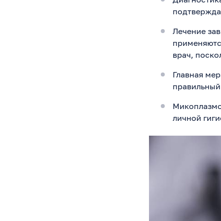
подтвержда
Лечение зав
применяютс
врач, поско
Главная ме
правильный 
Микоплазмоз
личной гигие