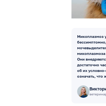
Микоплазмоз у
бессимптомно,
мочевыделител
микоплазмоза 
Они внедряютс
достаточно ча
об их условно
означать, что 
Виктор
ветеринар