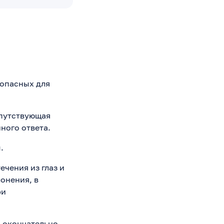
 опасных для
опутствующая
ного ответа.
.
чения из глаз и
лонения, в
ри
а окончательно