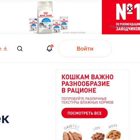
е
Войти
Вы
искали:
ек