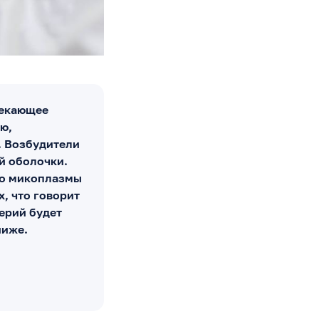
текающее
ю,
. Возбудители
й оболочки.
ко микоплазмы
, что говорит
ерий будет
ниже.