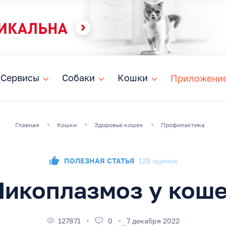
Сервисы
Сервисы
Собаки
Собаки
Кошки
Кошки
Приложени
Главная
Кошки
Здоровье кошек
Профилактика
ПОЛЕЗНАЯ СТАТЬЯ
128 оценок
икоплазмоз у кош
127871
0
7 декабря 2022