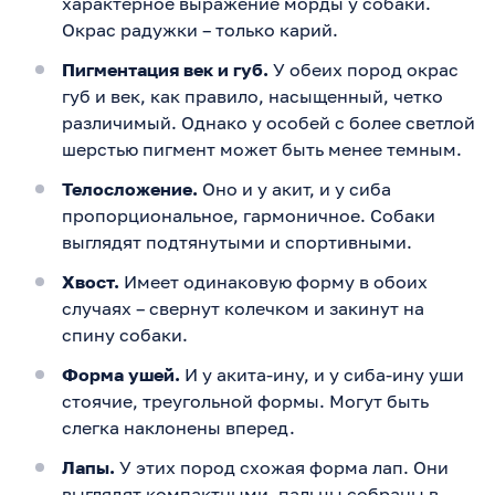
характерное выражение морды у собаки.
Окрас радужки – только карий.
Пигментация век и губ.
У обеих пород окрас
губ и век, как правило, насыщенный, четко
различимый. Однако у особей с более светлой
шерстью пигмент может быть менее темным.
Телосложение.
Оно и у акит, и у сиба
пропорциональное, гармоничное. Собаки
выглядят подтянутыми и спортивными.
Хвост.
Имеет одинаковую форму в обоих
случаях – свернут колечком и закинут на
спину собаки.
Форма ушей.
И у акита-ину, и у сиба-ину уши
стоячие, треугольной формы. Могут быть
слегка наклонены вперед.
Лапы.
У этих пород схожая форма лап. Они
выглядят компактными, пальцы собраны в