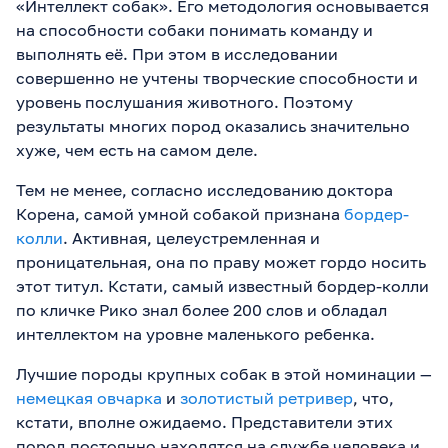
«Интеллект собак». Его методология основывается
на способности собаки понимать команду и
выполнять её. При этом в исследовании
совершенно не учтены творческие способности и
уровень послушания животного. Поэтому
результаты многих пород оказались значительно
хуже, чем есть на самом деле.
Тем не менее, согласно исследованию доктора
Корена, самой умной собакой признана
бордер-
колли
. Активная, целеустремленная и
проницательная, она по праву может гордо носить
этот титул. Кстати, самый известный бордер-колли
по кличке Рико знал более 200 слов и обладал
интеллектом на уровне маленького ребенка.
Лучшие породы крупных собак в этой номинации —
немецкая овчарка
и
золотистый ретривер
, что,
кстати, вполне ожидаемо. Представители этих
пород постоянно находятся на службе человека и