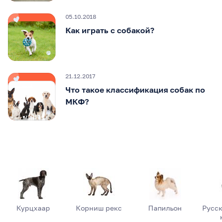
05.10.2018
Как играть с собакой?
21.12.2017
Что такое классификация собак по
МКФ?
Курцхаар
Корниш рекс
Папильон
Русск