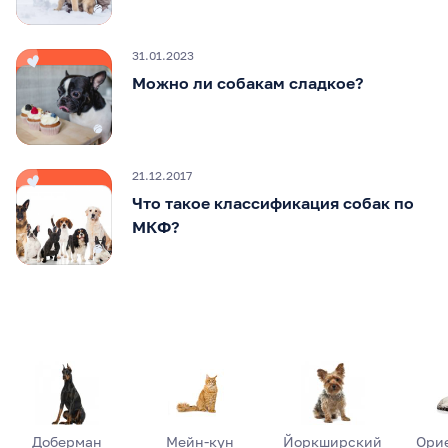
31.01.2023
Можно ли собакам сладкое?
21.12.2017
Что такое классификация собак по
МКФ?
Доберман
Мейн-кун
Йоркширский
Ори