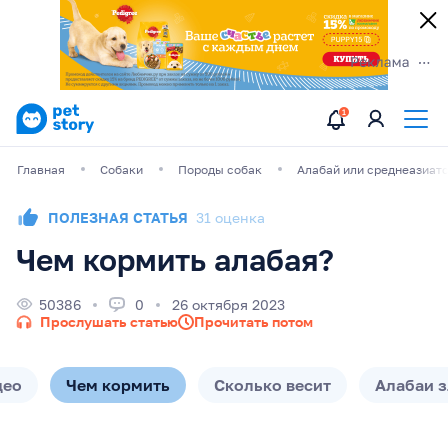
Главная
Собаки
Породы собак
Алабай или среднеазиат
ПОЛЕЗНАЯ СТАТЬЯ
31 оценка
Чем кормить алабая?
50386
0
26 октября 2023
Прослушать статью
Прочитать потом
део
Чем кормить
Сколько весит
Алабаи 