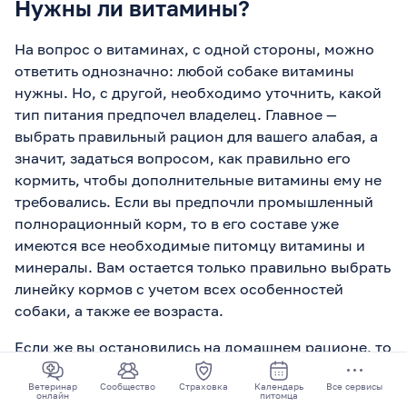
Нужны ли витамины?
На вопрос о витаминах, с одной стороны, можно
ответить однозначно: любой собаке витамины
нужны. Но, с другой, необходимо уточнить, какой
тип питания предпочел владелец. Главное —
выбрать правильный рацион для вашего алабая, а
значит, задаться вопросом, как правильно его
кормить, чтобы дополнительные витамины ему не
требовались. Если вы предпочли промышленный
полнорационный корм, то в его составе уже
имеются все необходимые питомцу витамины и
минералы. Вам остается только правильно выбрать
линейку кормов с учетом всех особенностей
собаки, а также ее возраста.
Если же вы остановились на домашнем рационе, то
дополнительные витамины понадобятся, но нет
Ветеринар
Сообщество
Страховка
Календарь
Все сервисы
необходимости самостоятельно определять, какие
онлайн
питомца