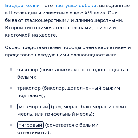
Бордер-колли
– это
пастушьи собаки
, выведенные
в Шотландии и известные еще с XVI века. Они
бывают гладкошерстными и длинношерстными.
Второй тип примечателен очесами, гривой и
кисточкой на хвосте.
Окрас представителей породы очень вариативен и
представлен следующими разновидностями:
биколор (сочетание какого-то одного цвета с
белым);
триколор (биколор, дополненный рыжим
подпалом);
мраморный
(ред-мерль, блю-мерль и слейт-
мерль, или грифельный мерль);
тигровый
(сочетается с белыми
отметинами);