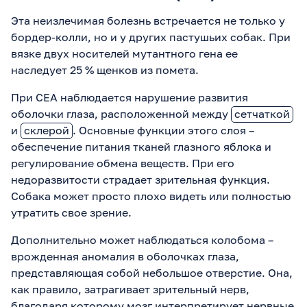
Эта неизлечимая болезнь встречается не только у
бордер-колли, но и у других пастушьих собак. При
вязке двух носителей мутантного гена ее
наследует 25 % щенков из помета.
При CEA наблюдается нарушение развития
оболочки глаза, расположенной между
сетчаткой
и
склерой
. Основные функции этого слоя –
обеспечение питания тканей глазного яблока и
регулирование обмена веществ. При его
недоразвитости страдает зрительная функция.
Собака может просто плохо видеть или полностью
утратить свое зрение.
Дополнительно может наблюдаться колобома –
врожденная аномалия в оболочках глаза,
представляющая собой небольшое отверстие. Она,
как правило, затрагивает зрительный нерв,
благодаря которому мозг интерпретирует нервные