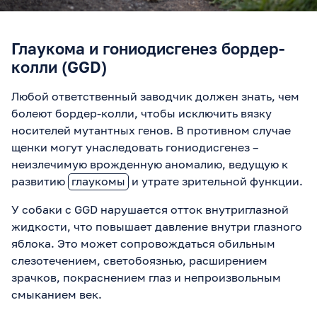
Глаукома и гониодисгенез бордер-
колли (GGD)
Любой ответственный заводчик должен знать, чем
болеют бордер-колли, чтобы исключить вязку
носителей мутантных генов. В противном случае
щенки могут унаследовать гониодисгенез –
неизлечимую врожденную аномалию, ведущую к
развитию
глаукомы
и утрате зрительной функции.
У собаки с GGD нарушается отток внутриглазной
жидкости, что повышает давление внутри глазного
яблока. Это может сопровождаться обильным
слезотечением, светобоязнью, расширением
зрачков, покраснением глаз и непроизвольным
смыканием век.