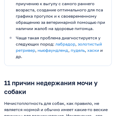
приучению к выгулу с самого раннего
возраста, создание оптимального для пса
графика прогулок и к своевременному
обращению за ветеринарной помощью при
наличии жалоб на здоровье питомца.
Чаще такая проблема диагностируется у
следующих пород:
лабрадор
,
золотистый
ретривер
,
ньюфаундленд
,
пудель
,
хаски
и
др.
11 причин недержания мочи у
собаки
Нечистоплотность для собак, как правило, не
является нормой и обычно имеет какие-то веские
причины для возникновения. Исключение – это