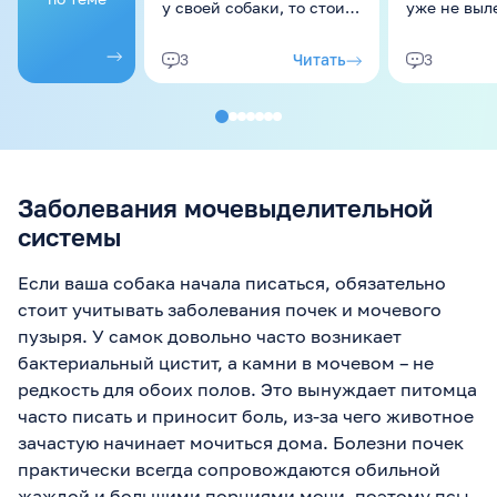
у своей собаки, то стоит
уже не выл
обратиться к
Аппетита н
ветеринару! Симптомы,
Просто леж
Читать
3
3
требующие
третий день
консультации: ...
надежда на
выздоровле
Заболевания мочевыделительной
системы
Если ваша собака начала писаться, обязательно
стоит учитывать заболевания почек и мочевого
пузыря. У самок довольно часто возникает
бактериальный цистит, а камни в мочевом – не
редкость для обоих полов. Это вынуждает питомца
часто писать и приносит боль, из-за чего животное
зачастую начинает мочиться дома. Болезни почек
практически всегда сопровождаются обильной
жаждой и большими порциями мочи, поэтому псы