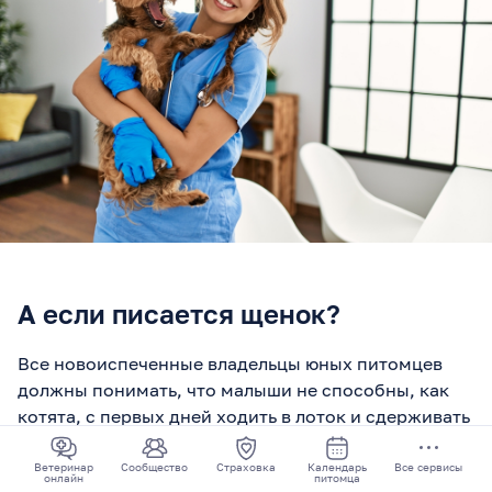
А если писается щенок?
Все новоиспеченные владельцы юных питомцев
должны понимать, что малыши не способны, как
котята, с первых дней ходить в лоток и сдерживать
свои природные позывы. Большинству особей
необходимо несколько недель или даже месяцев,
Ветеринар
Сообщество
Страховка
Календарь
Все сервисы
онлайн
питомца