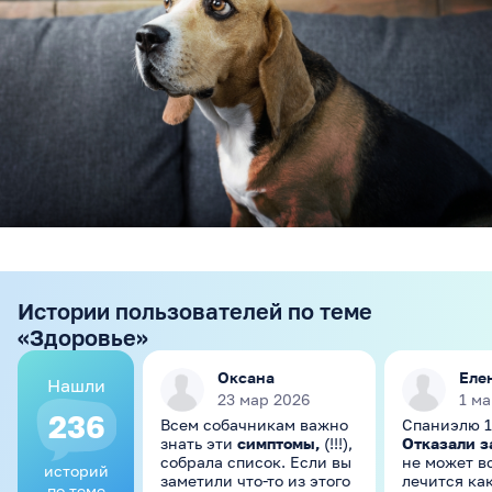
Истории пользователей по теме
«Здоровье»
Оксана
Еле
Нашли
23 мар 2026
1 ма
236
Всем собачникам важно
Спаниэлю 1
знать эти
симптомы,
(!!!),
Отказали з
собрала список. Если вы
не может вс
историй
заметили что-то из этого
лечится как
по теме