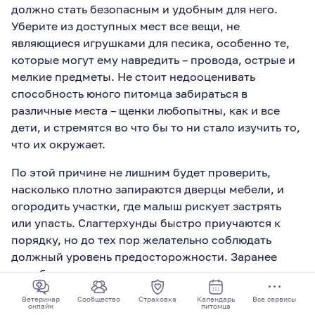
должно стать безопасным и удобным для него.
Уберите из доступных мест все вещи, не
являющиеся игрушками для песика, особенно те,
которые могут ему навредить – провода, острые и
мелкие предметы. Не стоит недооценивать
способность юного питомца забираться в
различные места – щенки любопытны, как и все
дети, и стремятся во что бы то ни стало изучить то,
что их окружает.
По этой причине не лишним будет проверить,
насколько плотно запираются дверцы мебели, и
огородить участки, где малыш рискует застрять
или упасть. Слагтерхунды быстро приучаются к
порядку, но до тех пор желательно соблюдать
должный уровень предосторожности. Заранее
приобретите средства для ухода, лежанку со
съемным чехлом, который легко стирать, мисочки,
Ветеринар
Сообщество
Страховка
Календарь
Все сервисы
игрушки.
онлайн
питомца