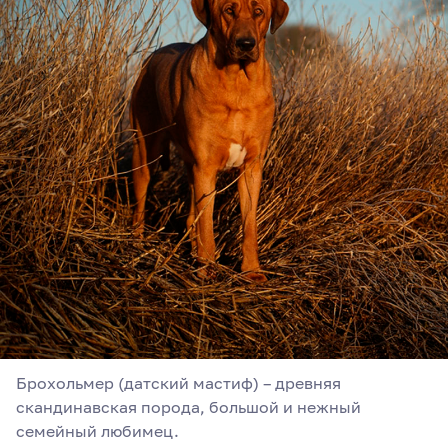
Брохольмер (датский мастиф) – древняя
скандинавская порода, большой и нежный
семейный любимец.