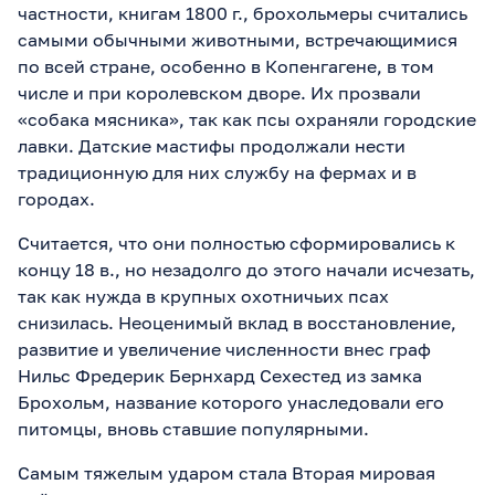
частности, книгам 1800 г., брохольмеры считались
самыми обычными животными, встречающимися
по всей стране, особенно в Копенгагене, в том
числе и при королевском дворе. Их прозвали
«собака мясника», так как псы охраняли городские
лавки. Датские мастифы продолжали нести
традиционную для них службу на фермах и в
городах.
Считается, что они полностью сформировались к
концу 18 в., но незадолго до этого начали исчезать,
так как нужда в крупных охотничьих псах
снизилась. Неоценимый вклад в восстановление,
развитие и увеличение численности внес граф
Нильс Фредерик Бернхард Сехестед из замка
Брохольм, название которого унаследовали его
питомцы, вновь ставшие популярными.
Самым тяжелым ударом стала Вторая мировая