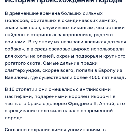
В древнейшие времена больших сильных
молоссов, обитавших в скандинавских землях,
знали как псов, служивших викингам, чьи останки
найдены в старинных захоронениях, рядом с
воинами. В ту эпоху их называли «великая датская
собака», а в средневековье широко использовали
для охоты на оленей, охраны подворья и крупного
рогатого скота. Самые дальние предки
слагтерхундов, скорее всего, попали в Европу из
Вавилона, где существовали более 4000 лет назад.
В 16 столетии они смешались с английскими
мастифами, подаренными королем Якобом I в
честь его брака с дочерью Фридриха II, Анной, это
скрещивание положило начало современной
породе.
Согласно сохранившимся упоминаниям, в