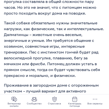
прогулка составляла в общей сложности пару
часов. Но это не значит, что с питомцем можно
просто походить вокруг дома на поводке.
Такой собаке обязательно нужны значительные
нагрузки, как физические, так и интеллектуальные.
Далматинцы – животные очень веселые,
энергичные и умные. Им требуется общение с
хозяином, совместные игры, интересные
тренировки. Пес с инстинктом гончей будет рад
велосипедной прогулке, плаванию, бегу за
мячиком или фрисби. Питомец должен устать в
прямом смысле, тогда он будет чувствовать себя
прекрасно и морально, и физически.
Проживание в загородном доме с огороженным
участком – лучший вариант для активного
далматинца. Он сможет в любое время побегать по
своей территории. Но и при проживании в
Ветеринар
Сообщество
Страховка
Календарь
Все сервисы
онлайн
питомца
сельской местности питомца необходимо водить