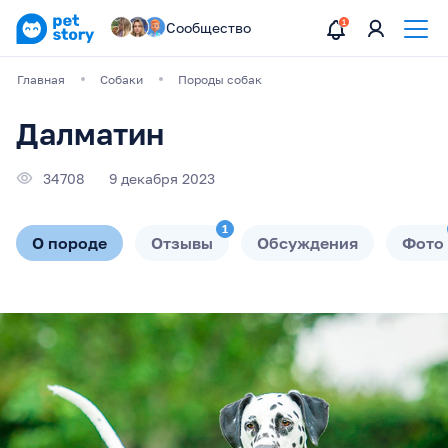
Сообщество
Главная
Собаки
Породы собак
Далматин
34708
9 декабря 2023
1
О породе
Отзывы
Обсуждения
Фото