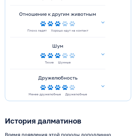
Отношение к другим животным
Плохо ладят
Хорошо идут на контакт
Шум
Тихие
Шумные
Дружелюбность
Менее дружелюбные
Дружелюбные
История далматинов
Время появления этой породы доподлинно