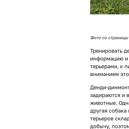
Фото со страницы
Тренировать д
информацию и с
терьерами, к 
вниманием это
Денди-динмонт
задираются и 
животные. Одна
другая собака
терьеров скла
добычу, поэтом