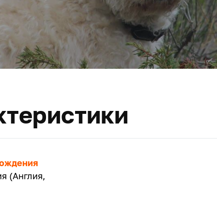
ктеристики
хождения
я (Англия,