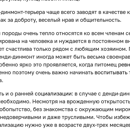
-динмонт-терьера чаще всего заводят в качестве 
ак за доброту, веселый нрав и общительность.
 породы очень тепло относятся ко всем членам с
ирована на человека и нуждается в постоянном в
ет счастлива только рядом с любящим хозяином. 
денди-динмонт иногда может быть весьма своенра
обенно ярко это проявляется, когда питомец
ревн
енно поэтому очень важно начинать
воспитывать
а.
ть и о ранней
социализации
: в случае с денди-ди
необходимо. Несмотря на врожденную открытост
юбопытство, без знакомства с окружающим миром
 недоверчивыми и даже трусливыми. Чтобы избежа
ализацию нужно уже в возрасте двух-трех месяцев