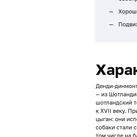
Хорошо
Подвиж
Хара
Денди-динмонт
— из Шотланди
шотландский т
к XVII веку. П
цыган: они исп
собаки стали 
том числе на б