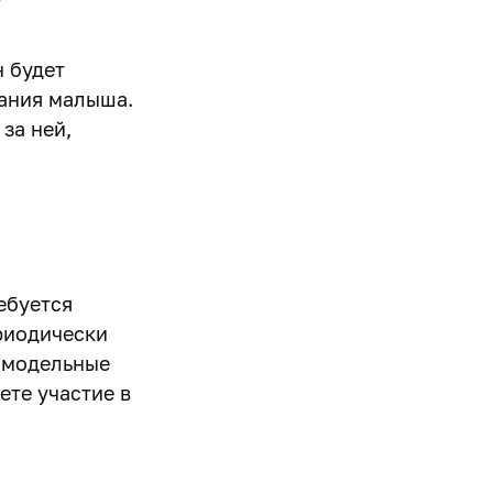
н будет
тания малыша.
за ней,
ебуется
риодически
т модельные
ете участие в