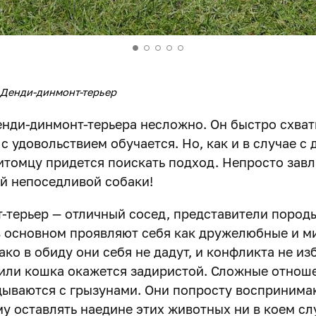
Денди-динмонт-терьер
енди-динмонт-терьера несложно. Он быстро схва
 удовольствием обучается. Но, как и в случае с
питомцу придется поискать подход. Непросто завл
й непоседливой собаки!
-терьер — отличный сосед, представители пород
в основном проявляют себя как дружелюбные и 
ко в обиду они себя не дадут, и конфликта не из
 или кошка окажется задиристой. Сложные отнош
дываются с грызунами. Они попросту воспринимаю
у оставлять наедине этих животных ни в коем сл