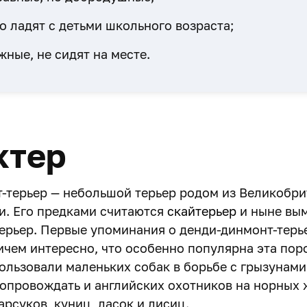
 ладят с детьми школьного возраста;
ные, не сидят на месте.
ктер
-терьер — небольшой терьер родом из Великобри
и. Его предками считаются
скайтерьер
и ныне вы
ерьер. Первые упоминания о денди-динмонт-терь
ричем интересно, что особенно популярна эта по
ользовали маленьких собак в борьбе с грызунами
сопровождать и английских охотников на норных 
арсуков, куниц, ласок и лисиц.