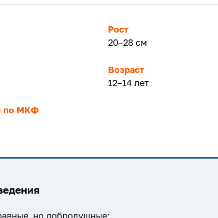
Рост
20–28 см
Возраст
12–14 лет
ы по МКФ
ведения
равные, но добродушные;