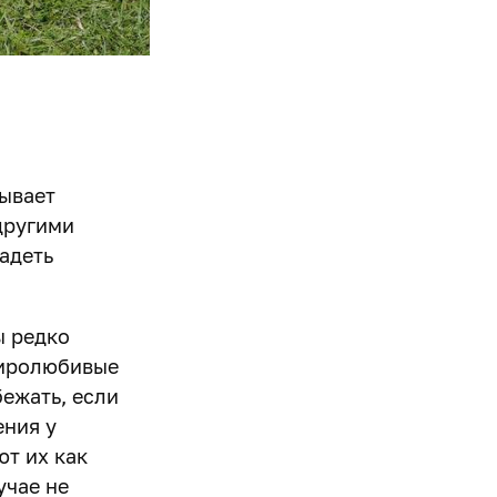
тывает
 другими
адеть
ы редко
миролюбивые
бежать, если
ения у
т их как
учае не