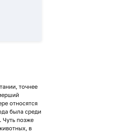
тании, точнее
мерший
ере относятся
рода была среди
. Чуть позже
животных, в