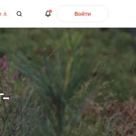
е
Войти
Вы
искали:
-