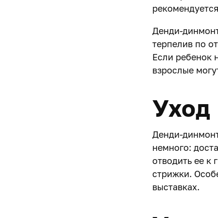
рекомендуется
Денди-динмонт
терпелив по о
Если ребенок н
взрослые могу
Уход
Денди-динмонт
немного: дост
отводить ее к
стрижки. Особе
выставках.