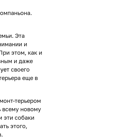
компаньона.
емьи. Эта
нимании и
При этом, как и
вным и даже
ует
своего
терьера еще в
нмонт-терьером
ь всему новому
 эти собаки
ть этого,
.