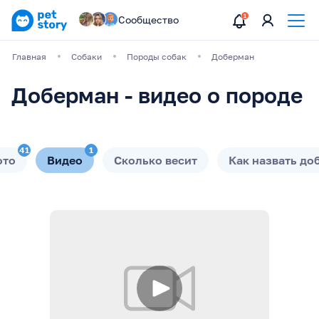
Сообщество
Главная
Собаки
Породы собак
Доберман
Доберман - видео о породе
41
1
ото
Видео
Сколько весит
Как назвать до