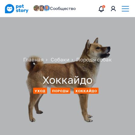
Сообщество
Главная
Собаки
Породы собак
Хоккайдо
УХОД
ПОРОДЫ
ХОККАЙДО