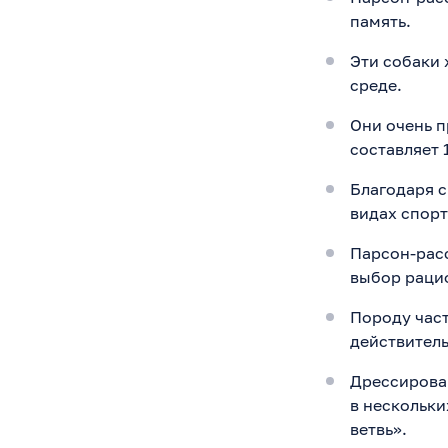
память.
Эти собаки
среде.
Они очень п
составляет 
Благодаря с
видах спорт
Парсон-расс
выбор рацио
Породу час
действитель
Дрессирован
в нескольк
ветвь».