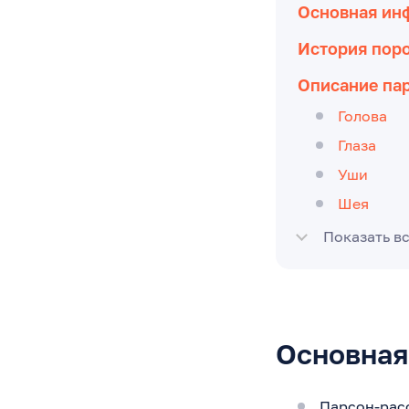
Основная ин
История пор
Описание пар
Голова
Глаза
Уши
Шея
Показать в
Основная
Парсон-рас