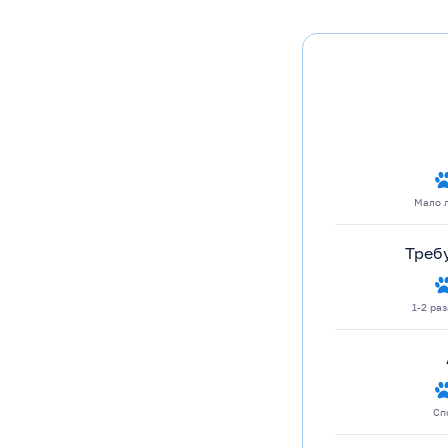
Мало 
Треб
1-2 ра
Сп