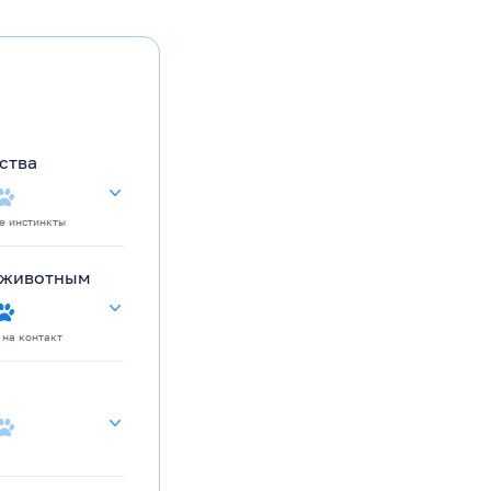
ства
е инстинкты
 животным
 на контакт