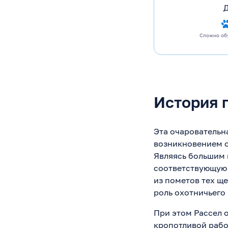
Сложно об
История 
Эта очаровательна
возникновением о
Являясь большим 
соответствующую 
из пометов тех щ
роль охотничьего 
При этом Рассел о
кропотливой рабо