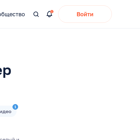
общество
Войти
Вы
искали:
ер
1
идео
еселый и