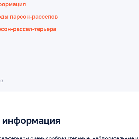
формация
оды парсон-расселов
сон-рассел-терьера
сё
 информация
сел-терьеры очень сообразительные, наблюдательные 