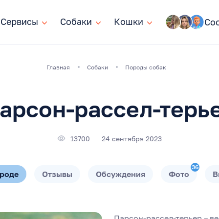
Сервисы
Сервисы
Собаки
Собаки
Кошки
Кошки
Со
Главная
Собаки
Породы собак
арсон-рассел-терь
13700
24 сентября 2023
36
ороде
Отзывы
Обсуждения
Фото
В
Парсон-рассел-терьер – в