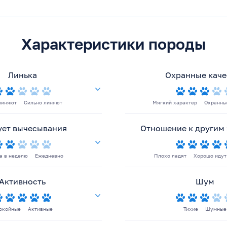
Характеристики породы
Линька
Охранные каче
линяют
Сильно линяют
Мягкий характер
Охранны
ует вычесывания
Отношение к другим
за в неделю
Ежедневно
Плохо ладят
Хорошо идут
Активность
Шум
окойные
Активные
Тихие
Шумные