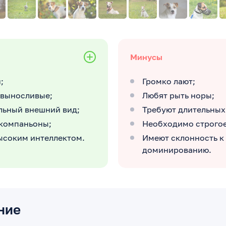
Минусы
;
Громко лают;
 выносливые;
Любят рыть норы;
льный внешний вид;
Требуют длительных
компаньоны;
Необходимо строгое
ысоким интеллектом.
Имеют склонность к
доминированию.
ние