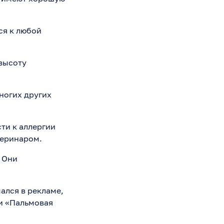
ся к любой
 высоту
ногих других
ти к аллергии
теринаром.
. Они
ался в рекламе,
и «Пальмовая