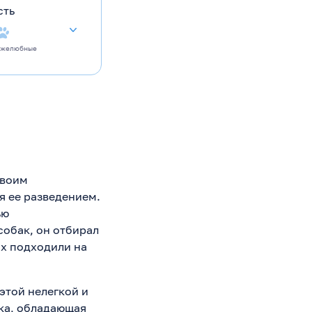
сть
ужелюбные
Своим
я ее разведением.
ью
собак, он отбирал
их подходили на
этой нелегкой и
ка, обладающая