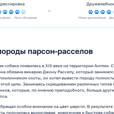
Дрессировка
Дружелюбно
учаемые
Легко обучаемые
Менее дружелюбные
Др
породы парсон-расселов
я собака появилась в XIX веке на территории Англии. 
на обязана викарию Джону Расселу, который занималс
поклонником охоты, он хотел вывести породу полност
этой цели. Занимаясь скрещиванием различных типов 
енков, которые, по мнению преподобного, больше друг
пса.
бращал особое внимание на цвет шерсти. В результате 
ты получилась выносливая, энергичная и быстрая соба