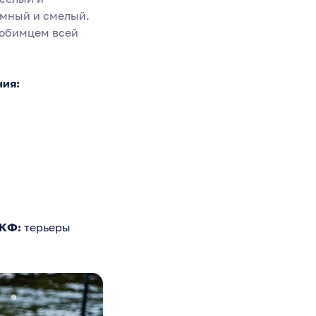
умный и смелый.
любимцем всей
ния:
МКФ:
терьеры