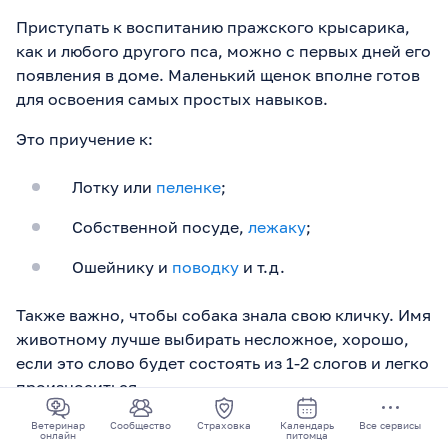
Приступать к воспитанию пражского крысарика,
как и любого другого пса, можно с первых дней его
появления в доме. Маленький щенок вполне готов
для освоения самых простых навыков.
Это приучение к:
Лотку или
пеленке
;
Собственной посуде,
лежаку
;
Ошейнику и
поводку
и т.д.
Также важно, чтобы собака знала свою кличку. Имя
животному лучше выбирать несложное, хорошо,
если это слово будет состоять из 1-2 слогов и легко
произноситься.
Подзывайте малыша к себе, четко выговаривая его
Ветеринар
Сообщество
Страховка
Календарь
Все сервисы
онлайн
питомца