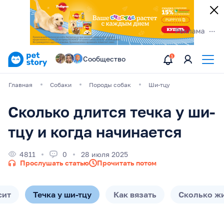
Сообщество
Главная
Собаки
Породы собак
Ши-тцу
Сколько длится течка у ши-
тцу и когда начинается
4811
0
28 июля 2025
Прослушать статью
Прочитать потом
сит
Течка у ши-тцу
Как вязать
Сколько жи