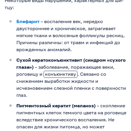
Некоторые виды нарушений, характерных для ши-
тцу:
Блефарит
– воспаление век, нередко
двустороннее и хроническое, затрагивает
мягкие ткани и волосяные фолликулы ресниц.
Причины различны: от травм и инфекций до
врожденных аномалий.
Сухой кератоконъюнктивит (синдром «сухого
глаза»)
– заболевание, поражающее веки,
роговицу и
конъюнктиву
. Связано со
снижением выработки жидкости и
исчезновением слезной пленки с поверхности
глаз.
Пигментозный кератит (меланоз)
– скопление
пигментных клеток темного цвета на роговице
вследствие хронического воспаления. Не
опасен для жизни питомца, но может