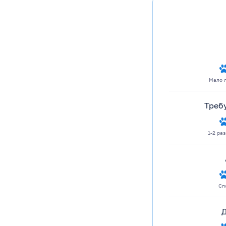
Мало 
Треб
1-2 ра
Сп