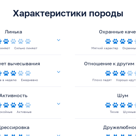
Характеристики породы
Линька
Охранные каче
линяют
Сильно линяют
Мягкий характер
Охранны
ует вычесывания
Отношение к другим
за в неделю
Ежедневно
Плохо ладят
Хорошо идут
Активность
Шум
окойные
Активные
Тихие
Шумные
Дрессировка
Дружелюбно