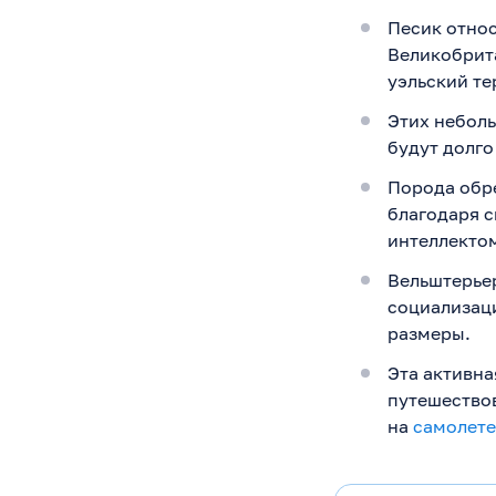
Песик относ
Великобрита
уэльский те
Этих неболь
будут долго
Порода обре
благодаря 
интеллекто
Вельштерьер
социализаци
размеры.
Эта активна
путешествов
на
самолете