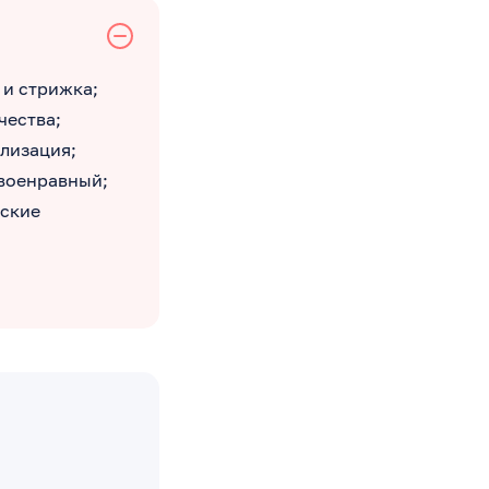
 и стрижка;
чества;
лизация;
военравный;
еские