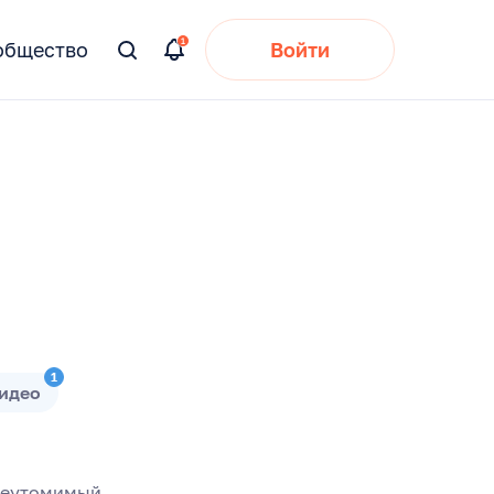
общество
Войти
Вы
искали:
1
идео
 неутомимый