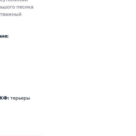
льшого песика
отважный
ния:
МКФ:
терьеры