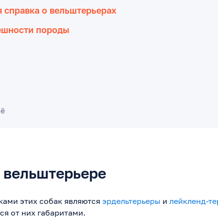
 справка о вельштерьерах
ешности породы
сё
о вельштерьере
ками этих собак являются
эрдельтерьеры
и
лейкленд-т
я от них габаритами.