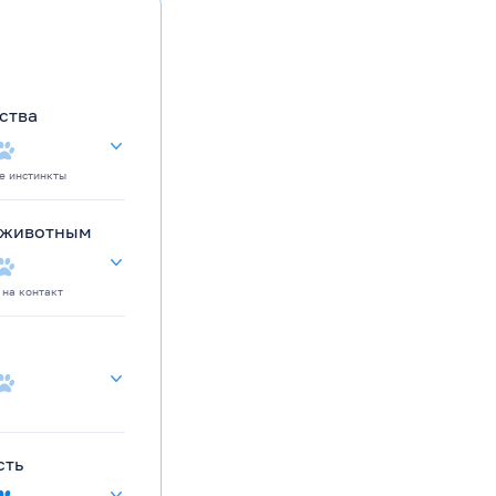
ства
е инстинкты
 животным
 на контакт
сть