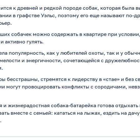
ится к древней и редкой породе собак, которая была в
нии в графстве Уэльс, поэтому его еще называют по-др
рьер.
ших собачек можно содержать в квартире при условии,
 и активно гулять.
ла популярность, как у любителей охоты, так и у обыч
смелости и энергичности, сочетающейся с дружелюбнос
м.
ы бесстрашны, стремятся к лидерству в «стае» и без 
и могут провоцировать конфликты с сородичами, невз
я и жизнерадостная собака-батарейка готова отдыхать 
ать вместе с семьей: кататься на лыжах, ездить на дачу
.