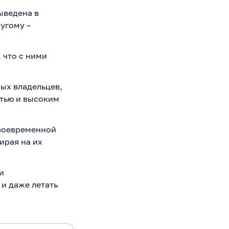
ыведена в
угому –
 что с ними
ных владельцев,
тью и высоким
своевременной
ирая на их
и
 и даже летать