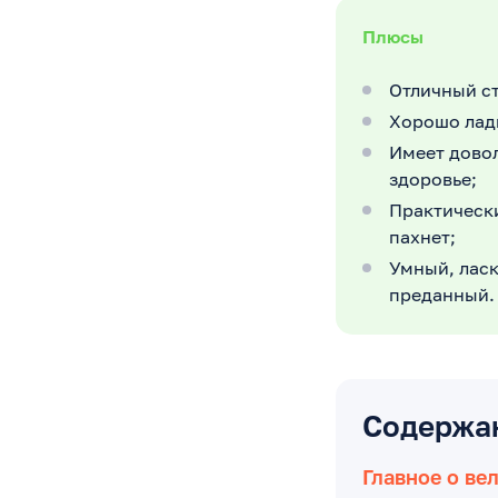
Плюсы
Отличный с
Хорошо лади
Имеет дово
здоровье;
Практически
пахнет;
Умный, ласк
преданный.
Содержа
Главное о ве