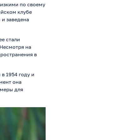
лизкими по своему
ийском клубе
 и заведена
ее стали
 Несмотря на
пространения в
в 1954 году и
мент она
 меры для