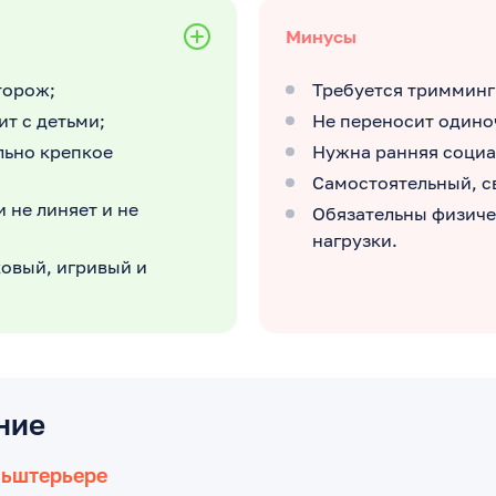
Минусы
торож;
Требуется тримминг
т с детьми;
Не переносит одино
льно крепкое
Нужна ранняя социа
Самостоятельный, с
 не линяет и не
Обязательны физич
нагрузки.
овый, игривый и
ние
льштерьере