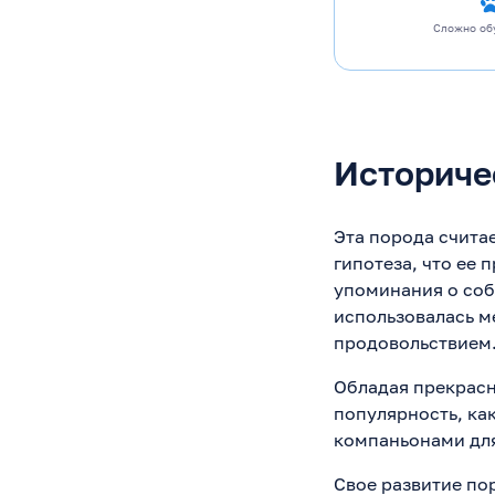
Сложно об
Историче
Эта порода счита
гипотеза, что ее
упоминания о соба
использовалась м
продовольствием
Обладая прекрас
популярность, ка
компаньонами для
Свое развитие пор