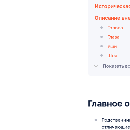
Историческая
Описание вн
Голова
Глаза
Уши
Шея
Показать в
Главное 
Родственни
отличающиес