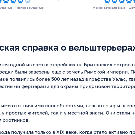
учаемые
Легко обучаемые
Менее дружелюбные
Др
ская справка о вельштерьера
ется одной из самых старейших на Британских острова
 предки были завезены еще с земель Римской империи. 
ке появились более 500 лет назад в графстве Уэльс, г
естными фермерами для охраны придомовой территори
.
ными охотничьими способностями, вельштерьеры заво
к у простых жителей, так и у местной знати. Они стали
 охотников.
ода получила только в XIX веке, когда стало активно 