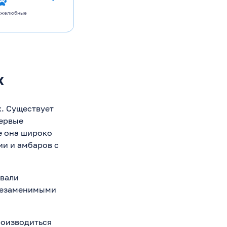
ужелюбные
х
х. Существует
Первые
де она широко
и и амбаров с
евали
 незаменимыми
производиться