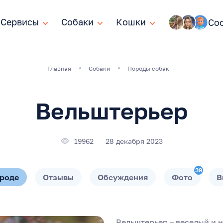
Сервисы
Сервисы
Собаки
Собаки
Кошки
Кошки
Со
Главная
Собаки
Породы собак
Вельштерьер
19962
28 декабря 2023
39
ороде
Отзывы
Обсуждения
Фото
В
Вельштерьер – веселый и