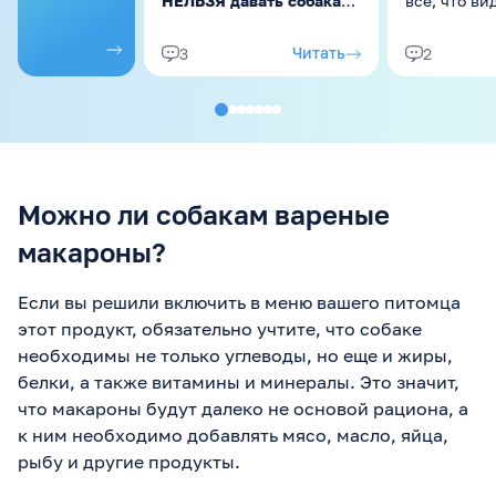
НЕЛЬЗЯ давать собакам
всё, что ви
из
продуктов
😄 P.S.
даже не ус
Рада, что вам зашел мой
среагирова
Читать
3
2
список для кошек в
это исправ
прошлом посте. И снова
пищевые п
оговорюсь, что любые
закрепилис
продукты даем БЕЗ соли,
специй, сахара и
прочего, т.е. "чистый"
продукт ...
Можно ли собакам вареные
макароны?
Если вы решили включить в меню вашего питомца
этот продукт, обязательно учтите, что собаке
необходимы не только углеводы, но еще и жиры,
белки, а также витамины и минералы. Это значит,
что макароны будут далеко не основой рациона, а
к ним необходимо добавлять мясо, масло, яйца,
рыбу и другие продукты.