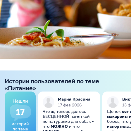
Истории пользователей по теме
«Питание»
Мария Красина
Вик
Нашли
17 фев 2026
13 ф
17
Что ж, теперь делюсь
Щенок
ест 
БЕСЦЕННОЙ памяткой
макароны и
по натуралке для собак -
боюсь, что 
историй
что
МОЖНО
и что
испортила
.
по теме