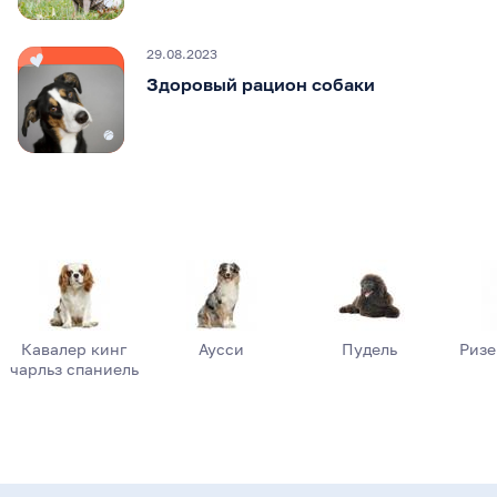
29.08.2023
Здоровый рацион собаки
Кавалер кинг
Аусси
Пудель
Риз
чарльз спаниель