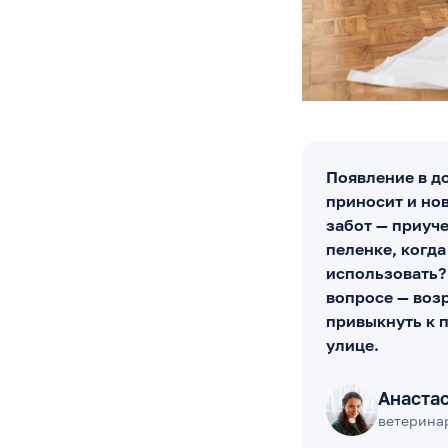
Появление в д
приносит и нов
забот — приуче
пеленке, когд
использовать?
вопросе — возр
привыкнуть к п
улице.
Анаста
ветеринар