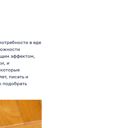
потребности в еде
зможности
ющим эффектом,
и, и
 которые
ет, писать и
ак подобрать