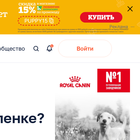
общество
Войти
Вы
искали:
ленке?