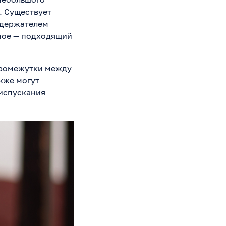
. Существует
 держателем
вное — подходящий
 промежутки между
кже могут
еиспускания