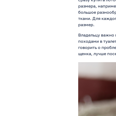
размера, наприм
большое разнообр
ткани. Для каждо
размер.
Владельцу важно 
походами в туале
говорить о пробл
щенка, лучше пос