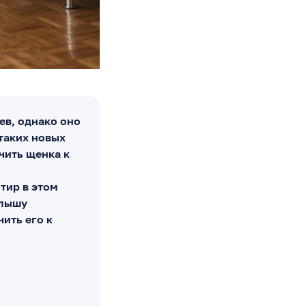
ев, однако оно
 таких новых
чить щенка к
тир в этом
алышу
чить его к