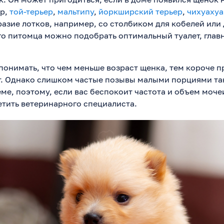
ер,
той-терьер
,
мальтипу
,
йоркширский терьер
,
чихуахуа
азие лотков, например, со столбиком для кобелей или
го питомца можно подобрать оптимальный туалет, гла
понимать, что чем меньше возраст щенка, тем короче
т. Однако слишком частые позывы малыми порциями та
еме, поэтому, если вас беспокоит частота и объем моч
етить ветеринарного специалиста.