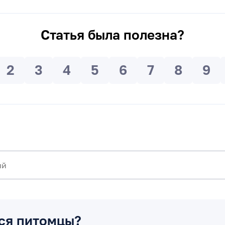
Статья была полезна?
2
3
4
5
6
7
8
9
ся питомцы?