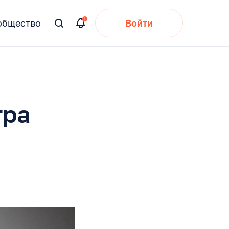
общество
Войти
Вы
искали:
тра