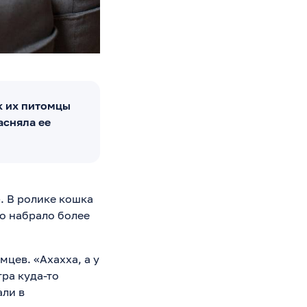
к их питомцы
асняла ее
. В ролике кошка
ео набрало более
цев. «Ахахха, а у
тра куда-то
али в