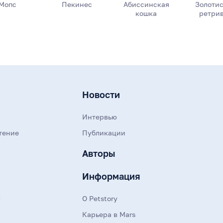
Мопс
Пекинес
Абиссинская
Золоти
кошка
ретри
Новости
Интервью
тение
Публикации
Авторы
Информация
к
О Petstory
Карьера в Mars