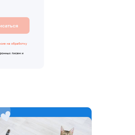
исаться
асие на обработку
тронных писем и