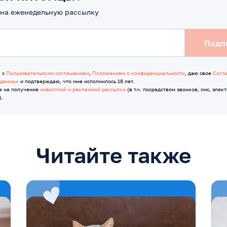
на еженедельную рассылку
Подп
я с
Пользовательским соглашением
,
Положением о конфиденциальности
, даю свое
Согл
 данных
и подтверждаю, что мне исполнилось 18 лет.
е на получение
новостной и рекламной рассылки
(в т.ч. посредством звонков, смс, элек
).
Читайте также