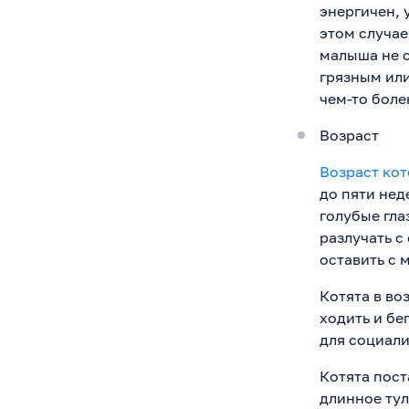
энергичен, 
этом случае
малыша не с
грязным или
чем-то боле
Возраст
Возраст кот
до пяти нед
голубые гла
разлучать с
оставить с 
Котята в во
ходить и бе
для социал
Котята пос
длинное тул