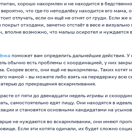
упитан, хорошо накормлен и не находится в бедственн
 вероятно, что где-то неподалёку находится его мама, 
тоит отлучать, если он ещё не отнят от груди. Если же 
 покрыт отходами, заметно отстаёт в весе и визуально
н, вполне возможно, что малыш осиротел и нуждается 
ёнка
поможет вам определить дальнейшие действия. У к
ель обычно есть проблемы с координацией, у них закр
за. Скорее всего, они ещё не выкормлены. Таких котят н
 его мамой – вы можете либо взять на передержку всю с
матерью до прекращения вскармливания.
зрасте от пяти до двенадцати недель игривы и скоорди
гать, самостоятельно едят пищу. Они находятся в идеал
изации и становятся основными кандидатами на усынов
тарше не нуждаются во вскармливании, они имеют про
овище. Если эти котята одичали, их будет сложно соци