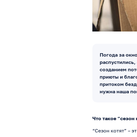
Погода за окно
распустились,
созданием пото
приюты и благ
притоком безд
нужна наша п
Что такое “сезон 
“Сезон котят” – э