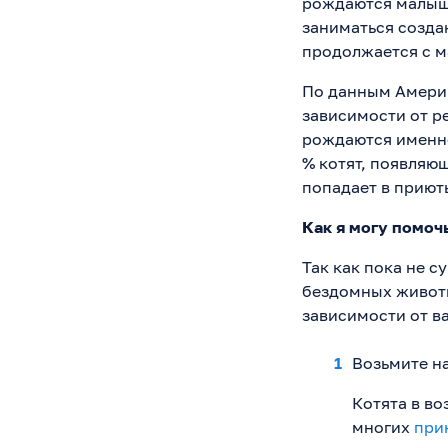
рождаются малыши
заниматься созда
продолжается с м
По данным Америк
зависимости от р
рождаются именно 
% котят, появляю
попадает в приют
Как я могу помоч
Так как пока не 
бездомных животн
зависимости от в
Возьмите н
Котята в во
многих
при