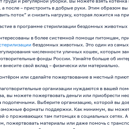
т груди и регулярной уборки. Вы можете взять котёнка 
 а после – пристроить в добрые руки. Этим образом в
ить поток” и снизить нагрузку, которая ложится на пр
астие в программе стерилизации бездомных животных
интересованы в более системной помощи питомцам, при
стерилизации
бездомных животных. Это один из самых
егулирования численности уличных кошек, которым за
готворительные фонды России. Узнайте больше об инт
 внесите свой вклад – физически или материально.
лонтёром или сделайте пожертвование в местный приют
лаготворительные организации нуждаются в вашей по
ва, вы можете пожертвовать деньги или приобрести н
за подопечными. Выберите организацию, которой вы дов
озможные форматы поддержки. Как минимум, вы может
й о проживающих там питомцах в социальных сетях. А
м, пожертвовать материалы или даже помочь с трансп