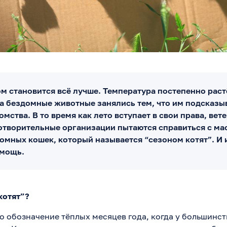
м становится всё лучше. Температура постепенно раст
 а бездомные животные занялись тем, что им подсказы
мства. В то время как лето вступает в свои права, вет
отворительные организации пытаются справиться с м
омных кошек, который называется “сезоном котят”. И 
омощь.
котят”?
то обозначение тёплых месяцев года, когда у большинс