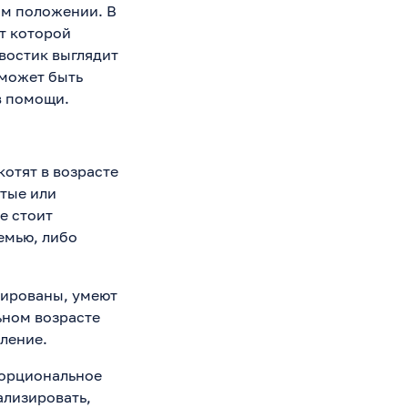
ом положении. В
от которой
хвостик выглядит
 может быть
в помощи.
отят в возрасте
ытые или
е стоит
емью, либо
нированы, умеют
ьном возрасте
ление.
порциональное
ализировать,