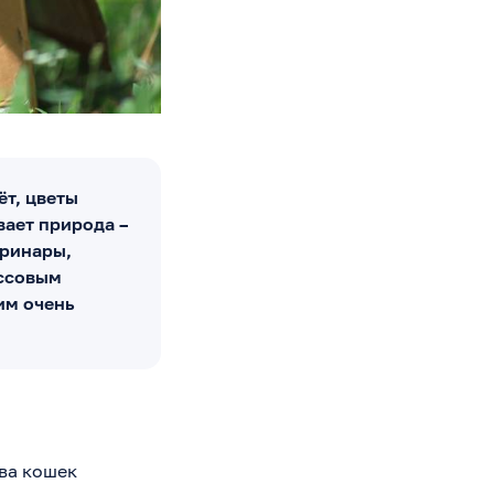
ёт, цветы
вает природа –
еринары,
ассовым
им очень
тва кошек