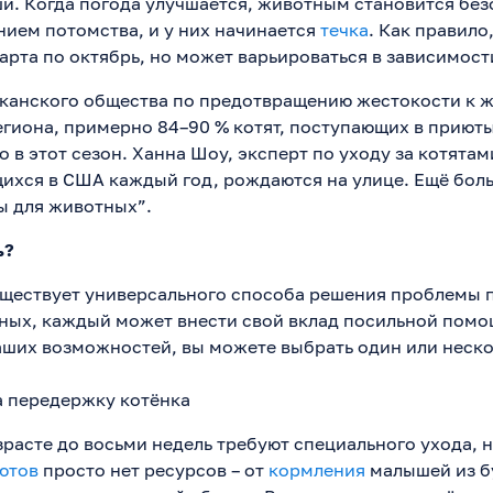
. Когда погода улучшается, животным становится без
нием потомства, и у них начинается
течка
. Как правило
арта по октябрь, но может варьироваться в зависимост
анского общества по предотвращению жестокости к ж
егиона, примерно 84–90 % котят, поступающих в приют
в этот сезон. Ханна Шоу, эксперт по уходу за котятами
щихся в США каждый год, рождаются на улице. Ещё бол
ы для животных”.
ь?
существует универсального способа решения проблемы
ых, каждый может внести свой вклад посильной помо
аших возможностей, вы можете выбрать один или неско
а передержку котёнка
зрасте до восьми недель требуют специального ухода, 
ютов
просто нет ресурсов – от
кормления
малышей из б