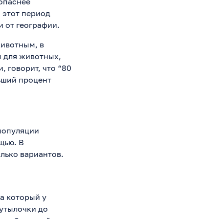
опаснее
, этот период
и от географии.
ивотным, в
ы для животных,
, говорит, что “80
ьший процент
 популяции
щью. В
лько вариантов.
на который у
утылочки до