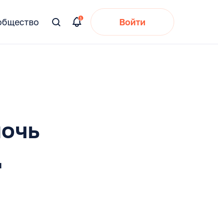
общество
Войти
Вы
искали:
мочь
д