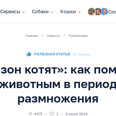
Сервисы
Сервисы
Собаки
Собаки
Кошки
Кошки
Со
Главная
Новости
Публикации
ПОЛЕЗНАЯ СТАТЬЯ
30 оценок
езон котят»‎: как по
животным в перио
размножения
4471
1
3 июля 2024