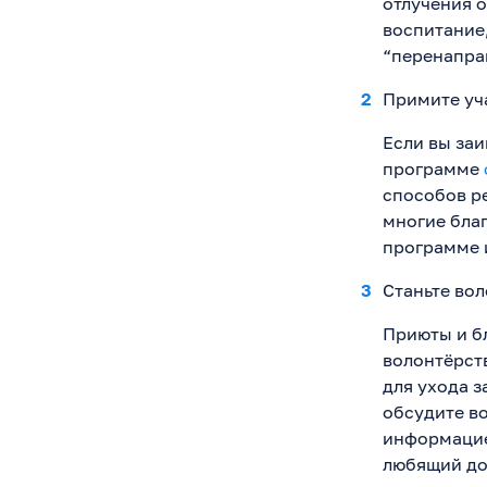
отлучения о
воспитание,
“перенаправ
Примите уч
Если вы за
программе
способов р
многие бла
программе и
Станьте во
Приюты и б
волонтёрст
для ухода 
обсудите в
информацие
любящий до