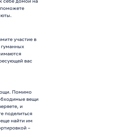
к себе домой на
ы поможете
июты.
мите участие в
 гуманных
нимаются
ересующей вас
мощи. Помимо
еобходимые вещи
еряете, и
е поделиться
 еще найти им
ортировкой –