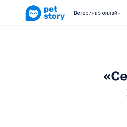
Ветеринар онлайн
«‎С