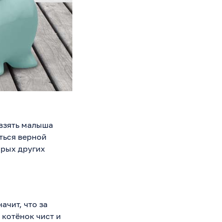
 взять малыша
ться верной
орых других
ачит, что за
 котёнок чист и