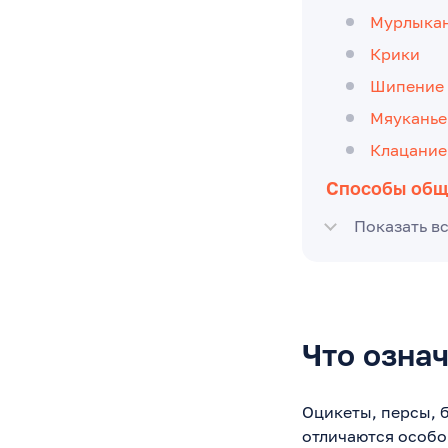
Мурлыка
Крики
Шипение
Мяуканье
Клацание
Способы общ
Показать в
Что озна
Оцикеты, персы, 
отличаются особо