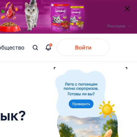
общество
Войти
Вы
искали:
зык?