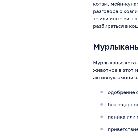
котам, мейн-куна
разговора с хозяи
те или иные сигна
разбираться в ко
Мурлыкан
Мурлыканье кота 
животное в этот 
активную эмоцию.
одобрение 
благодарнос
паника или 
приветствие