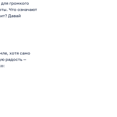
 для громкого
оты. Что означают
жит? Давай
мле, хотя само
ую радость —
о: