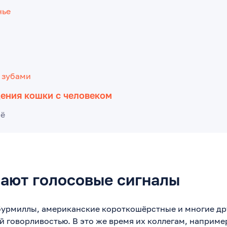
нье
 зубами
ения кошки с человеком
сё
чают голосовые сигналы
бурмиллы, американские короткошёрстные и многие др
й говорливостью. В это же время их коллегам, наприме