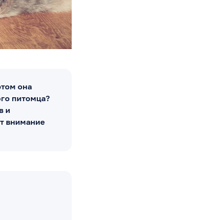
этом она
ого питомца?
в и
ют внимание