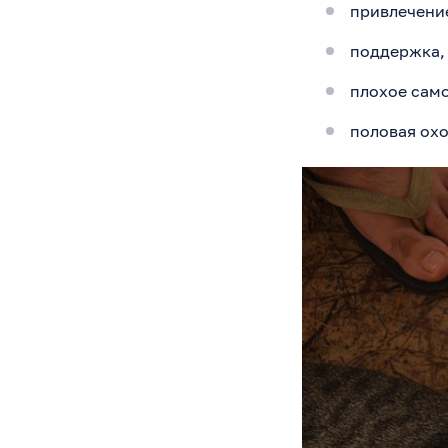
привлечение
поддержка, 
плохое само
половая охо