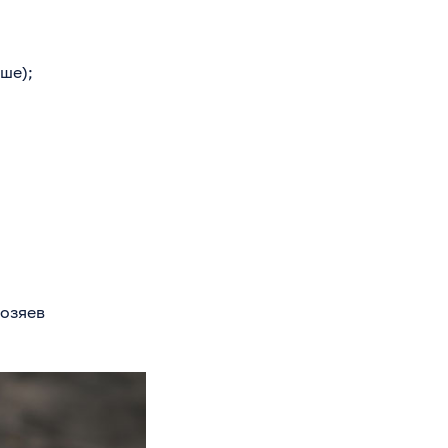
ше);
хозяев