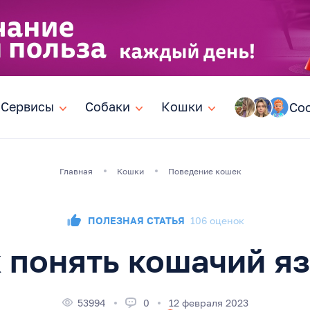
Сервисы
Сервисы
Собаки
Собаки
Кошки
Кошки
Со
Главная
Кошки
Поведение кошек
ПОЛЕЗНАЯ СТАТЬЯ
106 оценок
 понять кошачий я
53994
0
12 февраля 2023