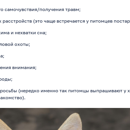
го самочувствия/получения травм;
 расстройств (это чаще встречается у питомцев постар
има и нехватки сна;
ловой охоты;
а;
чения внимания;
роды;
просьбы (нередко именно так питомцы выпрашивают у 
акомство).