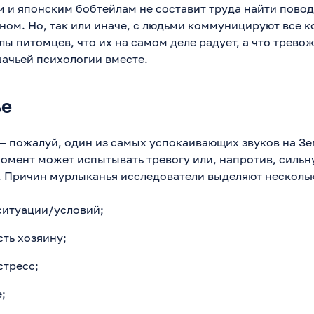
м и японским бобтейлам не составит труда найти повод
ном. Но, так или иначе, с людьми коммуницируют все к
лы питомцев, что их на самом деле радует, а что трево
шачьей психологии вместе.
ье
— пожалуй, один из самых успокаивающих звуков на Зе
момент может испытывать тревогу или, напротив, сильн
 Причин мурлыканья исследователи выделяют нескольк
ситуации/условий;
ть хозяину;
стресс;
;