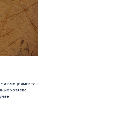
ыми эмоциями: так
енные хозяева
учае