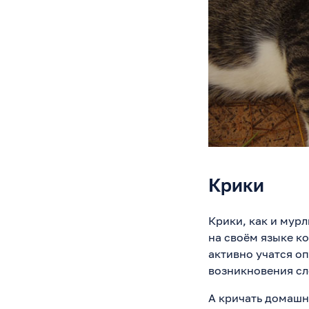
Крики
Крики, как и мур
на своём языке ко
активно учатся о
возникновения сл
А кричать домашн