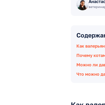
Анаста
ветеринар
Содержа
Как валерьян
Почему котам
Можно ли дав
Что можно да
Как валер