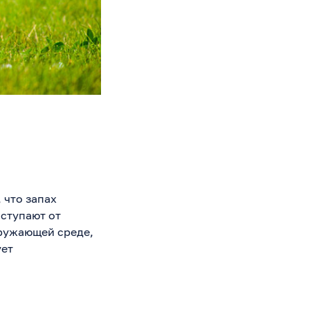
 что запах
оступают от
кружающей среде,
ует