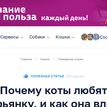
Сервисы
Сервисы
Собаки
Собаки
Кошки
Кошки
Со
Главная
Кошки
Поведение кошек
ПОЛЕЗНАЯ СТАТЬЯ
119 оценок
Почему коты любя
ьянку, и как она в