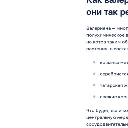
они так р
Валериана — мног
полухимическое в
на котов таким о
растения, в соста
кошачья мят
серебристая
татарская ж
свежие кор
Что будет, если 
центральную нерв
сосудодвигательн