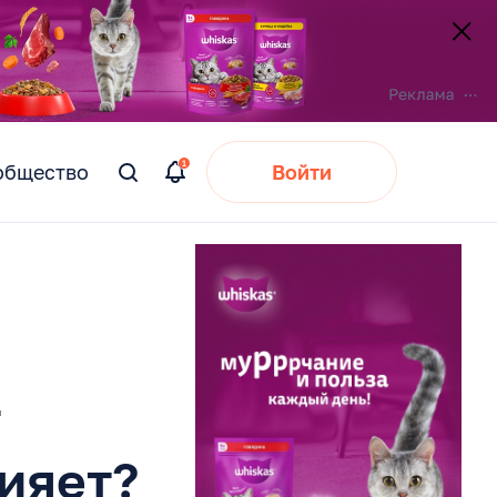
общество
Войти
Вы
искали:
т
лияет?