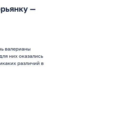
ерьянку —
нь валерианы
для них оказались
икаких различий в