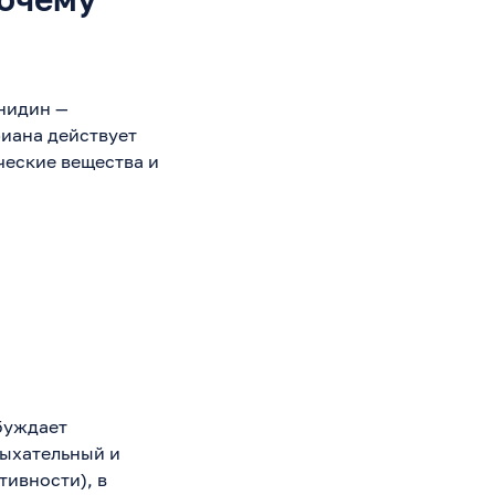
нидин —
риана действует
ческие вещества и
збуждает
дыхательный и
тивности), в