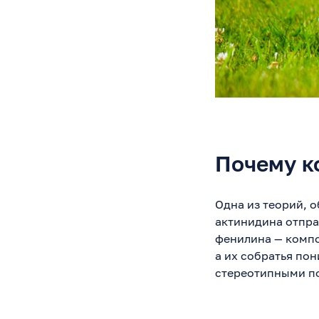
Почему к
Одна из теорий, о
актинидина отпра
фенилина — компо
а их собратья пон
стереотипными п