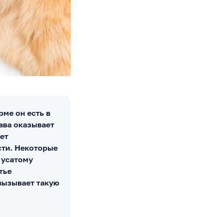
ме он есть в
ава оказывает
ет
ти. Некоторые
 усатому
тье
вызывает такую