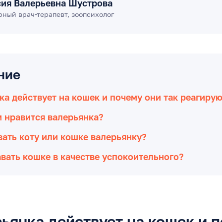
сия Валерьевна Шустрова
ный врач-терапевт, зоопсихолог
ние
ка действует на кошек и почему они так реагиру
 нравится валерьянка?
ать коту или кошке валерьянку?
вать кошке в качестве успокоительного?
ьянка действует на кошек и 