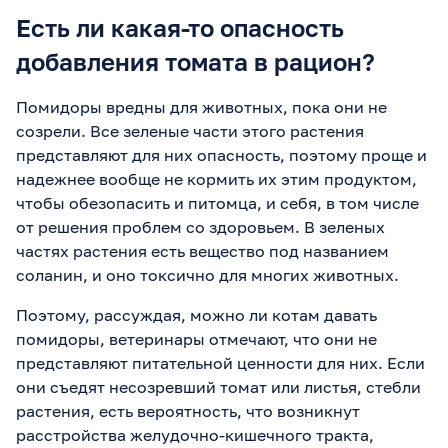
продукты в качестве
Есть ли какая-то опасность
"вкусняшек". Во-вторых,
любые продукты даем
добавления томата в рацион?
БЕЗ соли, специй, сахара
и прочего, т.е. "чистый"
продукт
Помидоры вредны для животных, пока они не
созрели. Все зеленые части этого растения
представляют для них опасность, поэтому проще и
надежнее вообще не кормить их этим продуктом,
чтобы обезопасить и питомца, и себя, в том числе
от решения проблем со здоровьем. В зеленых
частях растения есть вещество под названием
соланин, и оно токсично для многих животных.
Поэтому, рассуждая, можно ли котам давать
помидоры, ветеринары отмечают, что они не
представляют питательной ценности для них. Если
они съедят несозревший томат или листья, стебли
растения, есть вероятность, что возникнут
расстройства желудочно-кишечного тракта,