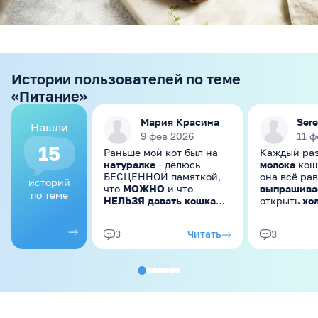
Истории пользователей по теме
«Питание»
Мария Красина
Ser
Нашли
9 фев 2026
11 ф
15
Раньше мой кот был на
Каждый раз
натуралке
- делюсь
молока
кош
БЕСЦЕННОЙ памяткой,
она всё рав
историй
что
МОЖНО
и что
выпрашива
по теме
НЕЛЬЗЯ давать кошкам
открыть
хо
из “человеческой” еды 😉
она тут как
Пара оговорок. Во-
молоко.
- с
Читать
3
3
первых, мы в итоге уже
потом проб
на корме, т.к.
она продол
сбалансировать питание
выпрашива
не удалось (начались
проблемы с шерстью,
иногда с ЖКТ), но
оставили некоторые