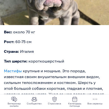
Вес:
около 70 кг
Рост:
60-75 см
Страна:
Италия
Тип шерсти:
короткошерстный
Мастифы
крупные и мощные. Это порода,
известная своим внушительным внешним видом,
сильным телосложением и костяком. Шерсть у
этой большой собаки короткая, гладкая и плотная,
нередко серого цвета. Уход за нею довольно прост
и включает регулярное вычесывание для удаления
Ветеринар
Сообщество
Страховка
Календарь
Все сервисы
лишнего подшерстка и поддержания здоровья
онлайн
питомца