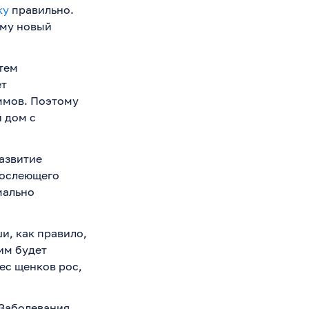
ку
правильно.
ему новый
тем
ет
ммов. Поэтому
 дом с
азвитие
рослеющего
мально
и, как правило,
им будет
ес щенков рос,
 Заболевания,