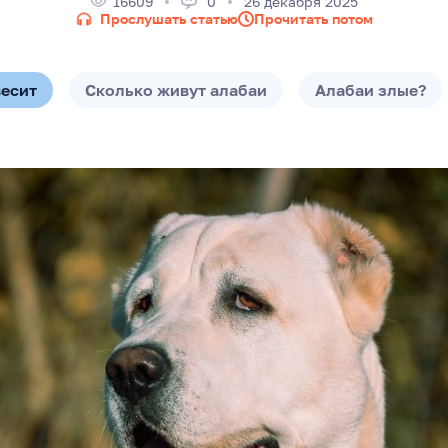
16609
0
26 декабря 2025
Прослушать статью
Прочитать потом
весит
Сколько живут алабаи
Алабаи злые?