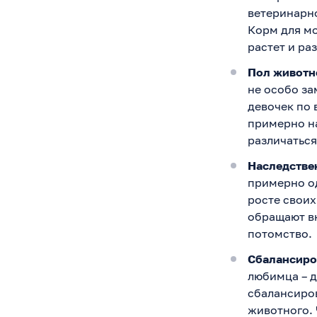
ветеринарно
Корм для м
растет и ра
Пол животн
не особо за
девочек по 
примерно на
различаться
Наследстве
примерно од
росте своих
обращают вн
потомство.
Сбалансиро
любимца – 
сбалансиро
животного. 