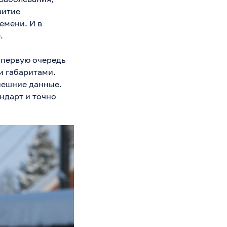
витие
емени. И в
.
 первую очередь
и габаритами.
нешние данные.
ндарт и точно