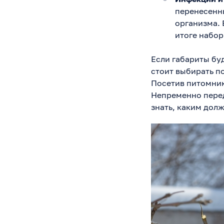
перенесенны
организма. 
итоге набор
Если габариты бу
стоит выбирать п
Посетив питомник
Непременно перед
знать, каким долж