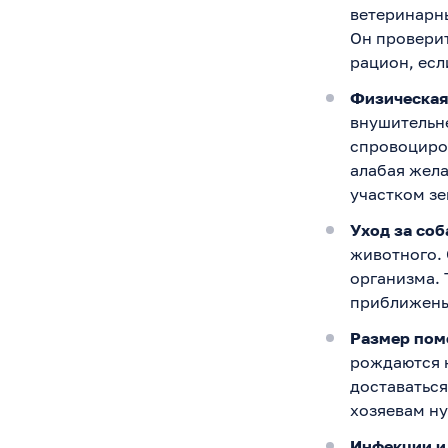
ветеринарн
Он проверит
рацион, есл
Физическая
внушительн
спровоциро
алабая жел
участком зе
Уход за соб
животного. 
организма. 
приближены
Размер пом
рождаются н
доставаться
хозяевам ну
Инфекции и