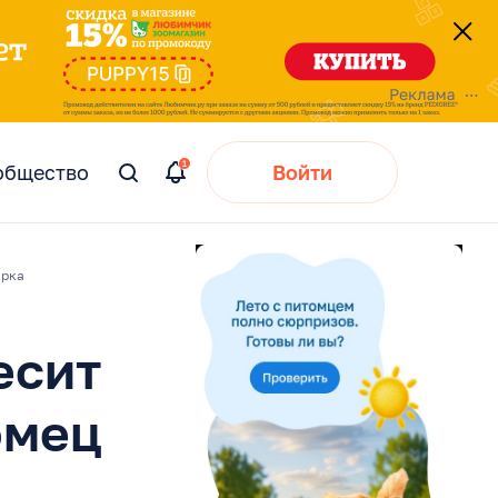
общество
Войти
Вы
искали:
арка
есит
омец