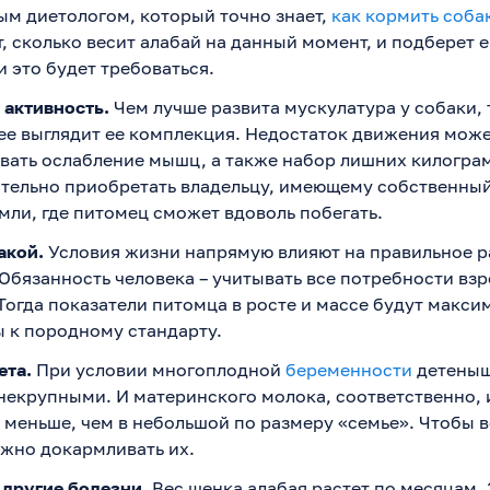
ым диетологом, который точно знает,
как кормить соба
, сколько весит алабай на данный момент, и подберет 
и это будет требоваться.
 активность.
Чем лучше развита мускулатура у собаки, 
ее выглядит ее комплекция. Недостаток движения мож
вать ослабление мышц, а также набор лишних килогра
ательно приобретать владельцу, имеющему собственный
мли, где питомец сможет вдоволь побегать.
акой.
Условия жизни напрямую влияют на правильное р
Обязанность человека – учитывать все потребности вз
Тогда показатели питомца в росте и массе будут макси
 к породному стандарту.
ета.
При условии многоплодной
беременности
детеныш
екрупными. И материнского молока, соответственно, 
 меньше, чем в небольшой по размеру «семье». Чтобы в
жно докармливать их.
 другие болезни.
Вес щенка алабая растет по месяцам.