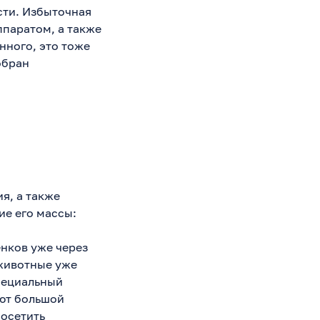
сти. Избыточная
паратом, а также
нного, это тоже
обран
я, а также
ие его массы:
нков уже через
животные уже
специальный
ют большой
посетить