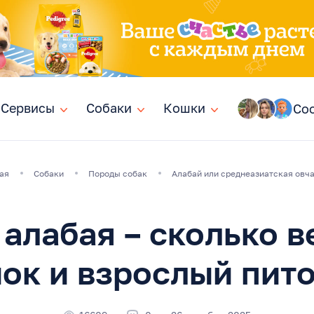
Сервисы
Сервисы
Собаки
Собаки
Кошки
Кошки
Со
ая
Собаки
Породы собак
Алабай или среднеазиатская овч
 алабая – сколько в
ок и взрослый пит