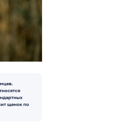
омцев.
тносятся
андартных
сит щенок по