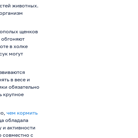
остей животных.
 организм
нополых щенков
о обгоняют
оте в холке
сук могут
азвиваются
ять в весе и
ики обязательно
ь крупное
но,
чем кормить
ща обладала
у и активности
о совместно с