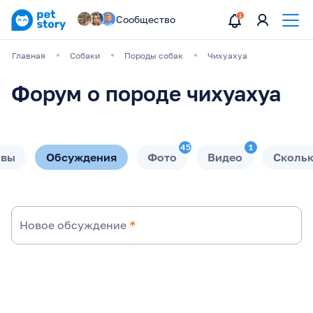
Сообщество
Главная
Собаки
Породы собак
Чихуахуа
Форум о породе чихуахуа
45
1
ывы
Обсуждения
Фото
Видео
Скольк
Новое обсуждение
*