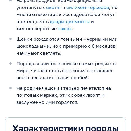
На роль предков, кроме официально
упомянутых
скотч-
и
силихем-терьеров
, по
мнению некоторых исследователей могут
претендовать
денди-динмонты
и
жесткошерстные
таксы
.
Щенки рождаются темными – черными или
шоколадными, но с примерно с 6 месяцев
начинают светлеть.
Порода значится в списке самых редких в
мире, численность поголовья составляет
всего несколько тысяч особей.
На родине чешский терьер печатался на
почтовых марках, этих собак любят и
заслуженно ими гордятся.
Характеристики породы