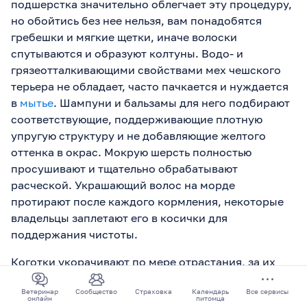
подшерстка значительно облегчает эту процедуру,
но обойтись без нее нельзя, вам понадобятся
гребешки и мягкие щетки, иначе волоски
спутываются и образуют колтуны. Водо- и
грязеотталкивающими свойствами мех чешского
терьера не обладает, часто пачкается и нуждается
в
мытье
. Шампуни и бальзамы для него подбирают
соответствующие, поддерживающие плотную
упругую структуру и не добавляющие желтого
оттенка в окрас. Мокрую шерсть полностью
просушивают и тщательно обрабатывают
расческой. Украшающий волос на морде
протирают после каждого кормления, некоторые
владельцы заплетают его в косички для
поддержания чистоты.
Коготки укорачивают по мере отрастания, за их
длиной нужно следить, так как естественным
Ветеринар
Сообщество
Страховка
Календарь
Все сервисы
путем они стачиваются далеко не всегда.
онлайн
питомца