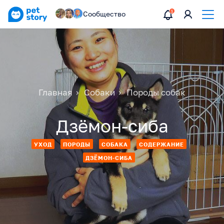
Сообщество
Главная
Собаки
Породы собак
Дзёмон-сиба
УХОД
ПОРОДЫ
СОБАКА
СОДЕРЖАНИЕ
ДЗЁМОН-СИБА