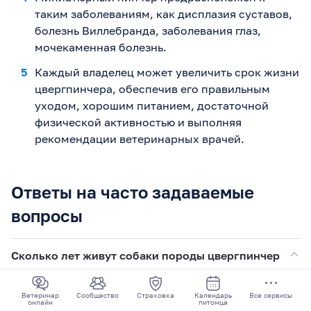
таким заболеваниям, как дисплазия суставов,
болезнь Виллебранда, заболевания глаз,
мочекаменная болезнь.
Каждый владелец может увеличить срок жизни
цвергпинчера, обеспечив его правильным
уходом, хорошим питанием, достаточной
физической активностью и выполняя
рекомендации ветеринарных врачей.
Ответы на часто задаваемые
вопросы
Сколько лет живут собаки породы цвергпинчер
(карликовые пинчеры) в домашних условиях?
Ветеринар
Сообщество
Страховка
Календарь
Все сервисы
В среднем эти собаки живут от 10 до 14 лет, но при
онлайн
питомца