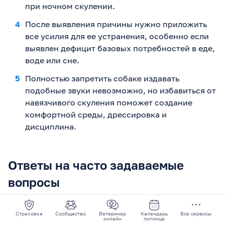
при ночном скулении.
После выявления причины нужно приложить
все усилия для ее устранения, особенно если
выявлен дефицит базовых потребностей в еде,
воде или сне.
Полностью запретить собаке издавать
подобные звуки невозможно, но избавиться от
навязчивого скуления поможет создание
комфортной среды, дрессировка и
дисциплина.
Ответы на часто задаваемые
вопросы
Собака постоянно скулит без причины – что
Страховка
Сообщество
Ветеринар
Календарь
Все сервисы
онлайн
питомца
делать?