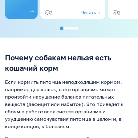
из
продуктов
😄 P.S.
даже не ус
Рада, что вам зашел мой
среагирова
Читать
3
2
список для кошек в
это исправ
прошлом посте. И снова
пищевые п
оговорюсь, что любые
закрепилис
продукты даем БЕЗ соли,
специй, сахара и
прочего, т.е. "чистый"
продукт ...
Почему собакам нельзя есть
кошачий корм
Если кормить питомца неподходящим кормом,
например для кошек, в его организме может
произойти нарушение баланса питательных
веществ (дефицит или избыток). Это приведет к
сбоям в работе всех систем организма и
ухудшению самочувствия питомца в целом и, в
конце концов, к болезням.