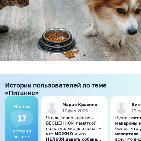
Истории пользователей по теме
«Питание»
Мария Красина
Вик
Нашли
17 фев 2026
13 ф
17
Что ж, теперь делюсь
Щенок
ест 
БЕСЦЕННОЙ памяткой
макароны и
по натуралке для собак -
боюсь, что 
историй
что
МОЖНО
и что
испортила
.
по теме
НЕЛЬЗЯ давать собакам
всё, что ви