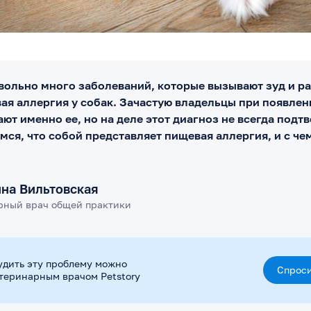
вольно много заболеваний, которые вызывают зуд и ра
вая аллергия у собак. Зачастую владельцы при появле
ют именно ее, но на деле этот диагноз не всегда подт
мся, что собой представляет пищевая аллергия, и с че
ина Вильтовская
рный врач общей практики
удить эту проблему можно
Спроси
етеринарным врачом Petstory