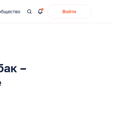
общество
Войти
Вы
искали:
бак –
е