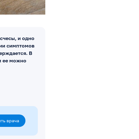
счесы, и одно
нии симптомов
верждается. В
м ее можно
ть врача