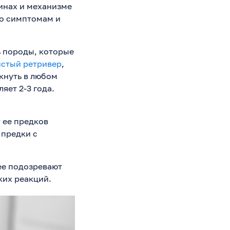
чинах и механизме
по симптомам и
ь породы, которые
истый ретривер
,
кнуть в любом
яет 2-3 года.
у ее предков
 предки с
 ее подозревают
ких реакций.