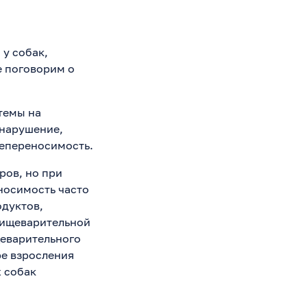
 у собак,
е поговорим о
темы на
 нарушение,
непереносимость.
ров, но при
носимость часто
одуктов,
пищеварительной
щеварительного
ре взросления
 собак