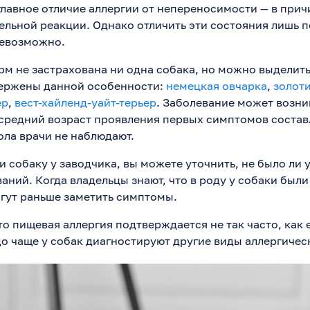
 главное отличие аллергии от непереносимости — в при
ельной реакции. Однако отличить эти состояния лишь 
невозможно.
орм не застрахована ни одна собака, но можно выделит
вержены данной особенности:
немецкая овчарка
,
золот
ер
,
вест-хайленд-уайт-терьер
. Заболевание может возни
 средний возраст проявления первых симптомов составл
ола врачи не наблюдают.
 собаку у заводчика, вы можете уточнить, не было ли 
ний. Когда владельцы знают, что в роду у собаки были
огут раньше заметить симптомы.
то пищевая аллергия подтверждается не так часто, как
до чаще у собак диагностируют другие виды аллергичес