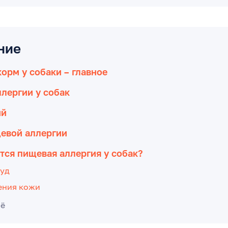
ние
корм у собаки – главное
лергии у собак
ий
евой аллергии
тся пищевая аллергия у собак?
уд
ения кожи
сё