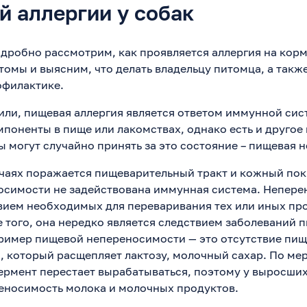
й аллергии у собак
одробно рассмотрим, как проявляется аллергия на корм
томы и выясним, что делать владельцу питомца, а такж
офилактике.
или, пищевая аллергия является ответом иммунной сис
поненты в пище или лакомствах, однако есть и другое
ы могут случайно принять за это состояние – пищевая 
учаях поражается пищеварительный тракт и кожный пок
симости не задействована иммунная система. Непере
твием необходимых для переваривания тех или иных пр
 того, она нередко является следствием заболеваний 
ример пищевой непереносимости — это отсутствие пи
, который расщепляет лактозу, молочный сахар. По ме
ермент перестает вырабатываться, поэтому у выросших
еносимость молока и молочных продуктов.