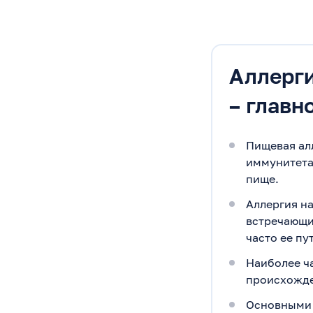
Аллерги
– главн
Пищевая алл
иммунитета
пище.
Аллергия на
встречающи
часто ее п
Наиболее ч
происхожден
Основными 