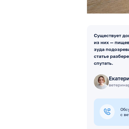
Существует до
из них — пище
зуда подозрева
статье разбере
спутать.
Екатер
ветерина
Обс
с в