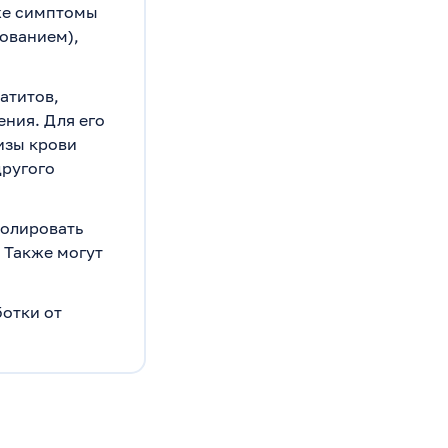
же симптомы
ованием),
атитов,
ния. Для его
изы крови
другого
ролировать
 Также могут
ботки от