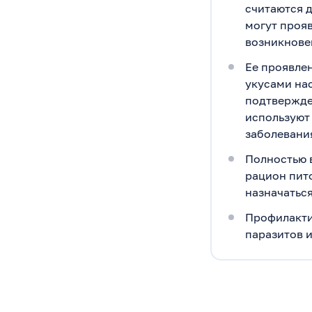
считаются 
могут проя
возникнове
Ее проявле
укусами на
подтвержде
используют 
заболевани
Полностью 
рацион пито
назначатьс
Профилакти
паразитов 