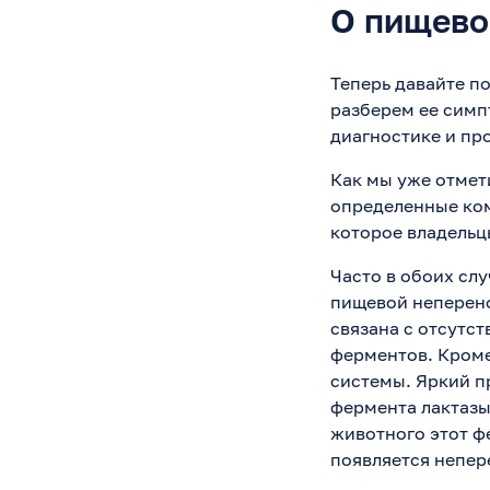
О пищево
Теперь давайте п
разберем ее симп
диагностике и пр
Как мы уже отмет
определенные ком
которое владельц
Часто в обоих сл
пищевой неперено
связана с отсутс
ферментов. Кроме
системы. Яркий п
фермента лактазы
животного этот ф
появляется непер