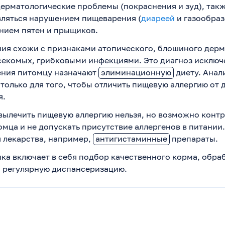
дерматологические проблемы (покраснения и зуд), так
вляться нарушением пищеварения (
диареей
и газообраз
нием пятен и прыщиков.
ния схожи с признаками атопического, блошиного дерм
секомых, грибковыми инфекциями. Это диагноз исключе
ния питомцу назначают
элиминационную
диету. Анал
только для того, чтобы отличить пищевую аллергию от 
я.
вылечить пищевую аллергию нельзя, но возможно конт
мца и не допускать присутствие аллергенов в питании.
я лекарства, например,
антигистаминные
препараты.
ка включает в себя подбор качественного корма, обра
и регулярную диспансеризацию.