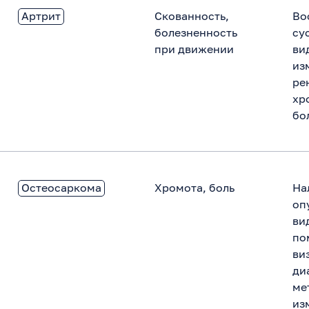
Артрит
Скованность,
Во
болезненность
су
при движении
ви
из
ре
хр
бо
Остеосаркома
Хромота, боль
На
оп
ви
по
ви
ди
ме
из