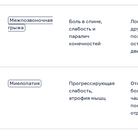
Межпозвоночная
Боль в спине,
Ло
грыжа
слабость и
др
паралич
по
конечностей
ос
дв
Миелопатия
Прогрессирующая
От
слабость,
бо
атрофия мышц
ча
по
от