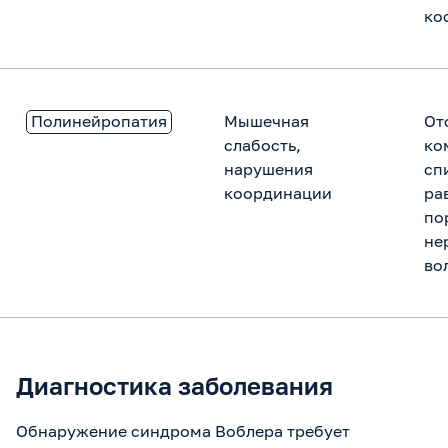
ко
Полинейропатия
Мышечная
От
слабость,
ко
нарушения
сп
координации
ра
по
не
во
Диагностика заболевания
Обнаружение синдрома Воблера требует