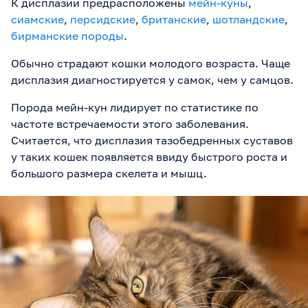
К дисплазии предрасположены
мейн-куны
,
сиамские
,
персидские
,
британские
,
шотландские
,
бирманские породы
.
Обычно страдают кошки молодого возраста. Чаще
дисплазия диагностируется у самок, чем у самцов.
Порода мейн-кун лидирует по статистике по
частоте встречаемости этого заболевания.
Считается, что дисплазия тазобедренных суставов
у таких кошек появляется ввиду быстрого роста и
большого размера скелета и мышц.