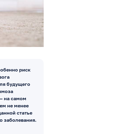
собенно риск
вога
для будущего
азмоза
 — на самом
Тем не менее
данной статье
о заболевания.