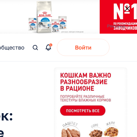
общество
Войти
Вы
искали:
к:
е