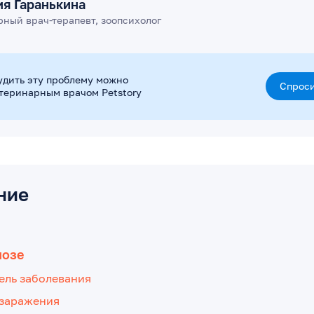
ия Гаранькина
ный врач-терапевт, зоопсихолог
удить эту проблему можно
Спроси
етеринарным врачом Petstory
ние
мозе
ель заболевания
заражения