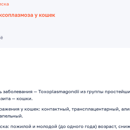
иска
ксоплазмоза у кошек
сё
ь заболевания — Toxoplasmagondii из группы простейш
зита — кошки.
ражения у кошек: контактный, трансплацентарный, ал
апельный.
ска: пожилой и молодой (до одного года) возраст, сн