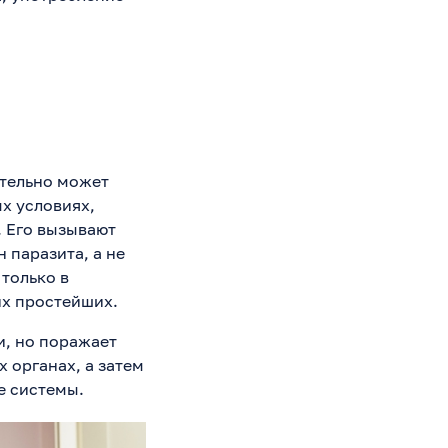
ительно может
ых условиях,
 Его вызывают
 паразита, а не
 только в
их простейших.
и, но поражает
 органах, а затем
е системы.