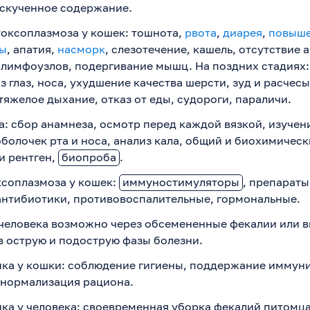
 скученное содержание.
оксоплазмоза у кошек: тошнота,
рвота
,
диарея
,
повыш
ры
, апатия,
насморк
, слезотечение, кашель, отсутствие 
 лимфоузлов, подергивание мышц. На поздних стадиях:
з глаз, носа, ухудшение качества шерсти, зуд и расчес
тяжелое дыхание, отказ от еды, судороги, параличи.
: сбор анамнеза, осмотр перед каждой вязкой, изучен
болочек рта и носа, анализ кала, общий и биохимическ
и рентген,
биопроба
.
ксоплазмоза у кошек:
иммуностимуляторы
, препараты
антибиотики, противовоспалительные, гормональные.
человека возможно через обсемененные фекалии или в
 в острую и подострую фазы болезни.
ка у кошки: соблюдение гигиены, поддержание иммун
 нормализация рациона.
ка у человека: своевременная уборка фекалий питомца