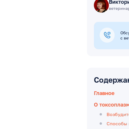
Виктор
ветеринар
Обс
с в
Содержа
Главное
О токсоплаз
Возбудит
Способы 