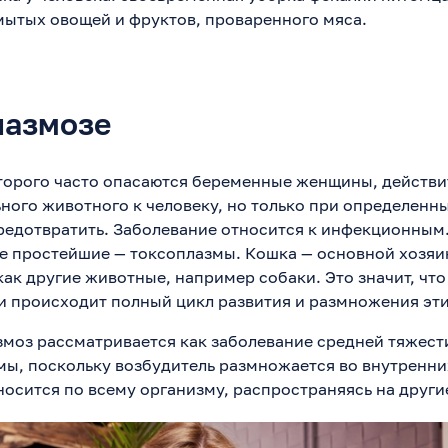
мытых овощей и фруктов, проваренного мяса.
лазмозе
торого часто опасаются беременные женщины, действ
ьного животного к человеку, но только при определенн
едотвратить. Заболевание относится к инфекционным.
 простейшие — токсоплазмы. Кошка — основной хозяин
ак другие животные, например собаки. Это значит, что
и происходит полный цикл развития и размножения эт
моз рассматривается как заболевание средней тяжест
мы, поскольку возбудитель размножается во внутренних
носится по всему организму, распространяясь на други