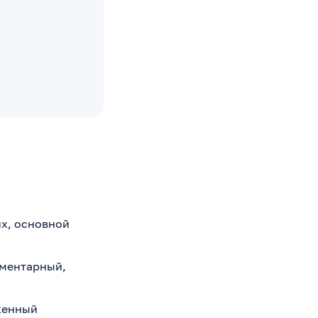
их, основной
иментарный,
иженный