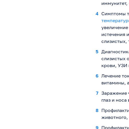
иммунитет,
Симптомы т
температу
увеличение
истечения и
слизистых, 
Диагностика
слизистых о
крови, УЗИ 
Лечение то
витамины, 
Заражение 
глаз и носа
Профилакти
животного,
Профилакти