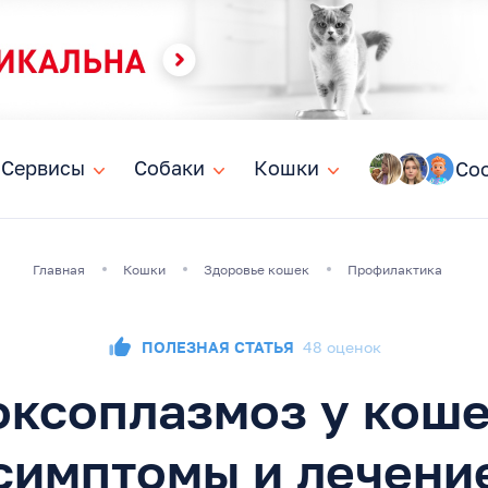
Сервисы
Сервисы
Собаки
Собаки
Кошки
Кошки
Со
Главная
Кошки
Здоровье кошек
Профилактика
ПОЛЕЗНАЯ СТАТЬЯ
48 оценок
оксоплазмоз у коше
симптомы и лечени