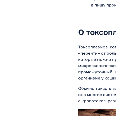
в пищу про
О токсоп
Токсоплазмоз, ко
«перейти» от бол
которые можно пр
микроскопические
промежуточный, к
организме у кошк
Обычно токсоплаз
оно многие систе
с кровотоком раз