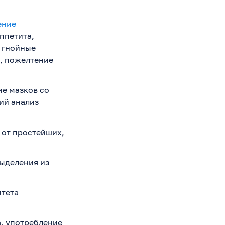
ение
аппетита,
 гнойные
ы, пожелтение
ие мазков со
ий анализ
 от простейших,
ыделения из
итета
, употребление