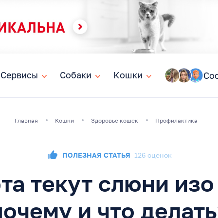
Сервисы
Сервисы
Собаки
Собаки
Кошки
Кошки
Со
Главная
Кошки
Здоровье кошек
Профилактика
ПОЛЕЗНАЯ СТАТЬЯ
126 оценок
ота текут слюни изо 
почему и что делать