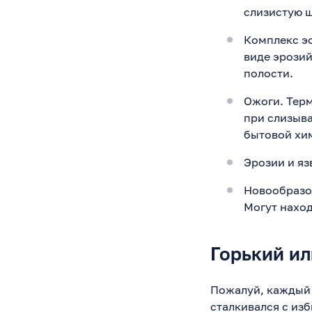
слизистую щ
Комплекс эо
виде эрозий
полости.
Ожоги. Тер
при слизыва
бытовой хи
Эрозии и яз
Новообразов
Могут наход
Горький ил
Пожалуй, каждый 
сталкивался с из