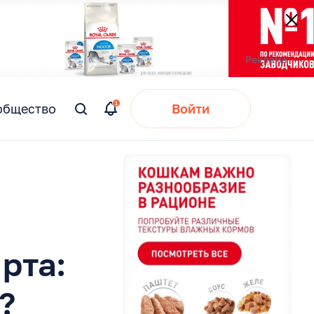
общество
Войти
Вы
искали:
рта:
?