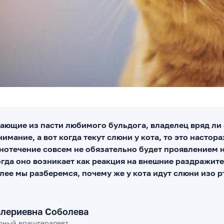
сающие из пасти любимого бульдога, владелец вряд ли
имание, а вот когда текут слюни у кота, то это настор
нотечение совсем не обязательно будет проявлением 
гда оно возникает как реакция на внешние раздражите
алее мы разберемся, почему же у кота идут слюни изо рт
алериевна Соболева
рный врач-терапевт