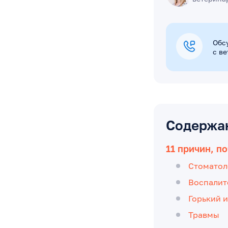
Обс
с в
Содержа
11 причин, п
Стоматол
Воспалит
Горький 
Травмы