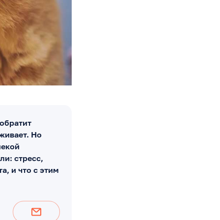
 обратит
аживает. Но
некой
ли: стресс,
а, и что с этим