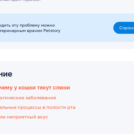
удить эту проблему можно
Спроси
етеринарным врачом Petstory
ние
очему у кошки текут слюни
огические заболевания
ельные процессы в полости рта
или неприятный вкус