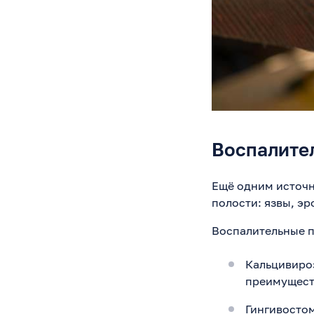
Воспалител
Ещё одним источн
полости: язвы, эр
Воспалительные 
Кальцивироз
преимуществ
Гингивостом