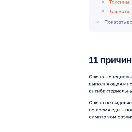
Токсины
Тошнота
Показать в
11 причин
Слюна – специаль
выполняющая множ
антибактериальны
Слюна не выделяе
во время еды – п
симптомом разли