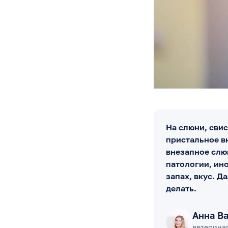
На слюни, сви
пристальное вн
внезапное слю
патологии, ино
запах, вкус. Д
делать.
Анна В
ветерина