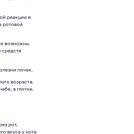
ой реакции в
в ротовой
кие возможны
е средств
олезни почек.
лого возраста.
ебе, в глотке.
ез рот,
го вкуса у кота